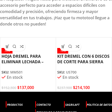
accesorio perfecto para acceder a espacios difíciles con
comodidad y precisión, ofreciendo firmeza y mayor
versatilidad en tus trabajos. ¡Haz que tu mototool llegue a
donde otros no pueden!
-10%
-10%
HOJA DREMEL PARA
KIT DREMEL CON 6 DISCOS
ELIMINAR LECHADA –
DE CORTE PARA SIERRA
INTERFAZ UNIVERSAL
ULTRA-SAW (US700)
SKU:
MM501
SKU:
US700
OSCILANTE (MM501)
En stock
En stock
$
137,000
$
214,100
$
152,300
$
237,900
PRODUCTOS
CONTACTO
SAGRILAFT
POLITICA DE DATOS