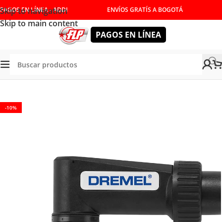
Skip to navigation
PAGOS EN LÍNEA - ADDI
ENVÍOS GRATÍS A BOGOTÁ
Skip to main content
PAGOS EN LÍNEA
Tienda
/
ACCESORIOS
-10%