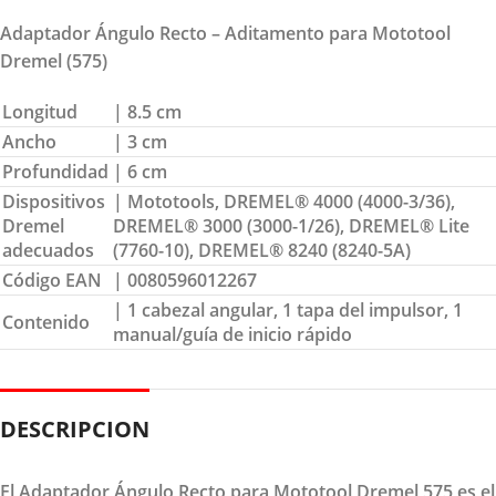
Adaptador Ángulo Recto – Aditamento para Mototool
Dremel (575)
Longitud
| 8.5 cm
Ancho
| 3 cm
Profundidad
| 6 cm
Dispositivos
| Mototools, DREMEL® 4000 (4000-3/36),
Dremel
DREMEL® 3000 (3000-1/26), DREMEL® Lite
adecuados
(7760-10), DREMEL® 8240 (8240-5A)
Código EAN
| 0080596012267
| 1 cabezal angular, 1 tapa del impulsor, 1
Contenido
manual/guía de inicio rápido
DESCRIPCION
El Adaptador Ángulo Recto para Mototool Dremel 575 es el