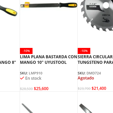
-10%
-10%
LIMA PLANA BASTARDA CON
SIERRA CIRCULAR
ANGO 8″
MANGO 10″ UYUSTOOL
TUNGSTENO PAR
8
LMP910
7.1/4″ X 24 DTS 
SKU:
LMP910
SKU:
DMD724
DMD724
Agotado
En stock
$
21,400
$
25,600
$
23,700
$
28,500