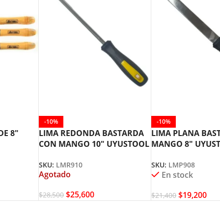
-10%
-10%
DE 8″
LIMA REDONDA BASTARDA
LIMA PLANA BAS
CON MANGO 10″ UYUSTOOL
MANGO 8″ UYUS
U
LMR910
LMP908
SKU:
LMR910
SKU:
LMP908
Agotado
En stock
$
25,600
$
19,200
$
28,500
$
21,400