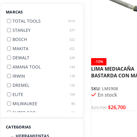
MARCAS
TOTAL TOOLS
1019
STANLEY
577
BOSCH
522
MAKITA
422
DEWALT
249
-10%
AMANA TOOL
144
LIMA MEDIACAÑA
BASTARDA CON M
IRWIN
139
UYUSTOOL LMS90
DREMEL
126
SKU:
LMS908
ELITE
En stock
109
MILWAUKEE
86
$
26,700
$
29,700
SUPER EGO
82
AGE BY AMANA TOOL
82
CATEGORIAS
HERRAMIENTAS