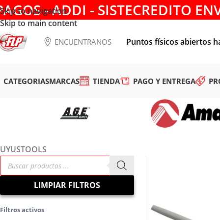
PAGOS - ADDI - SISTECREDITO EN
Skip to navigation
Skip to main content
Puntos físicos abiertos h
ENCUENTRANOS
CATEGORIAS
MARCAS
TIENDA
PAGO Y ENTREGA
PR
UYUSTOOLS
LIMPIAR FILTROS
Filtros activos