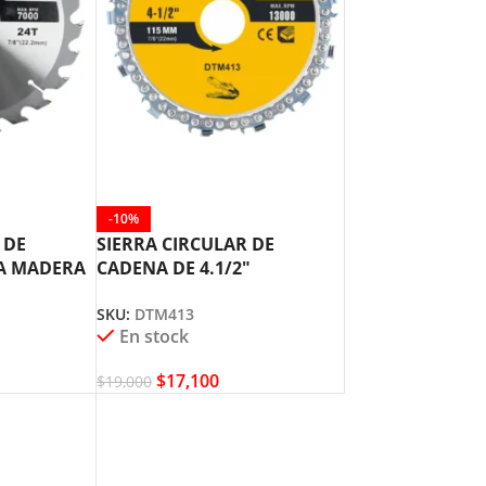
-10%
 DE
SIERRA CIRCULAR DE
A MADERA
CADENA DE 4.1/2″
UYUSTOOL
UYUSTOOL DTM413
SKU:
DTM413
En stock
$
17,100
$
19,000