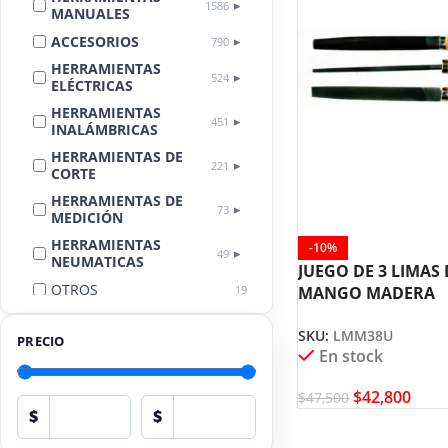
1586
MANUALES
ACCESORIOS
790
HERRAMIENTAS
524
ELÉCTRICAS
HERRAMIENTAS
451
INALÁMBRICAS
HERRAMIENTAS DE
221
CORTE
HERRAMIENTAS DE
73
MEDICIÓN
HERRAMIENTAS
-10%
49
NEUMATICAS
JUEGO DE 3 LIMAS 
OTROS
19
MANGO MADERA
UYUSTOOL LMM38
LIMPIEZA
18
AUTOMOTRIZ
SKU:
LMM38U
PRECIO
En stock
EQUIPOS DE
PROTECCIÓN
17
PERSONAL
$
42,800
$
47,500
$
$
HERRAMIENTAS
13
HIDRÁULICAS