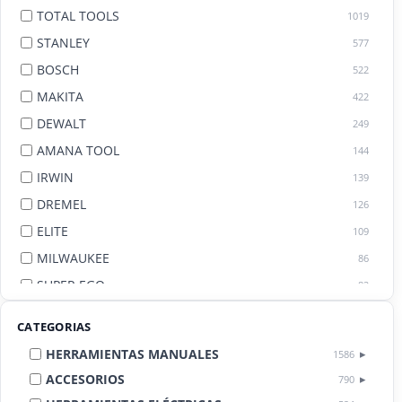
TOTAL TOOLS
1019
STANLEY
577
BOSCH
522
MAKITA
422
DEWALT
249
AMANA TOOL
144
IRWIN
139
DREMEL
126
ELITE
109
MILWAUKEE
86
SUPER EGO
82
AGE BY AMANA TOOL
82
CATEGORIAS
HERRAMIENTAS MANUALES
1586
ACCESORIOS
790