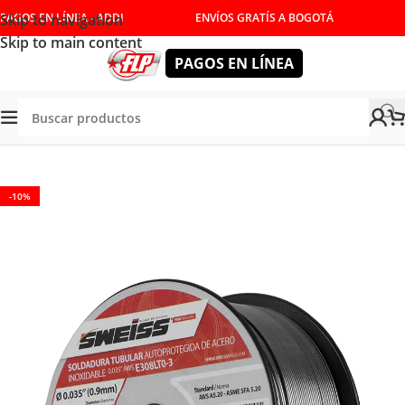
Skip to navigation
PAGOS EN LÍNEA - ADDI
ENVÍOS GRATÍS A BOGOTÁ
Skip to main content
PAGOS EN LÍNEA
nda
/
ACCESORIOS
/
CONSUMIBLES
/
ROLLOS DE SOLDADURA
-10%