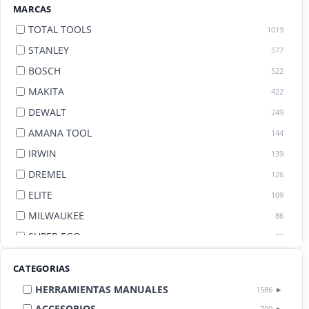
MARCAS
TOTAL TOOLS
1019
STANLEY
577
BOSCH
522
MAKITA
422
DEWALT
249
AMANA TOOL
144
IRWIN
139
DREMEL
126
ELITE
109
MILWAUKEE
86
SUPER EGO
82
AGE BY AMANA TOOL
82
CATEGORIAS
HERRAMIENTAS MANUALES
1586
ACCESORIOS
790