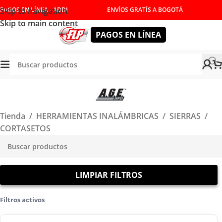
Skip to navigation
PAGOS EN LÍNEA - ADDI
ENVÍOS GRATÍS A BOGOTÁ
Skip to main content
PAGOS EN LÍNEA
Tienda
/
HERRAMIENTAS INALÁMBRICAS
/
SIERRAS
/
CORTASETOS
LIMPIAR FILTROS
Filtros activos