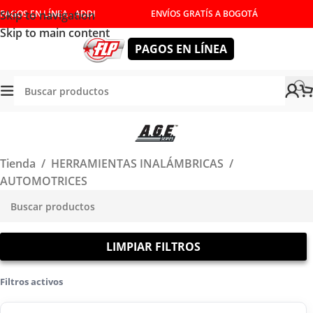
Skip to navigation
PAGOS EN LÍNEA - ADDI
ENVÍOS GRATÍS A BOGOTÁ
Skip to main content
PAGOS EN LÍNEA
Tienda
/
HERRAMIENTAS INALÁMBRICAS
/
AUTOMOTRICES
LIMPIAR FILTROS
Filtros activos