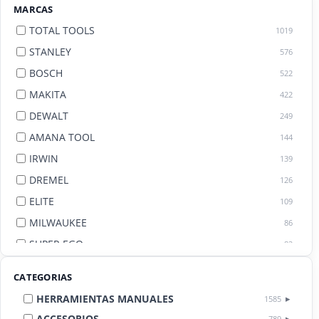
MARCAS
TOTAL TOOLS
1019
STANLEY
576
BOSCH
522
MAKITA
422
DEWALT
249
AMANA TOOL
144
IRWIN
139
DREMEL
126
ELITE
109
MILWAUKEE
86
SUPER EGO
82
AGE BY AMANA TOOL
82
CATEGORIAS
HERRAMIENTAS MANUALES
1585
ACCESORIOS
789