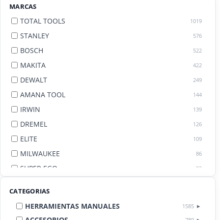
MARCAS
TOTAL TOOLS
1019
STANLEY
576
BOSCH
522
MAKITA
422
DEWALT
249
AMANA TOOL
144
IRWIN
139
DREMEL
126
ELITE
109
MILWAUKEE
86
SUPER EGO
82
AGE BY AMANA TOOL
82
CATEGORIAS
HERRAMIENTAS MANUALES
1585
ACCESORIOS
789