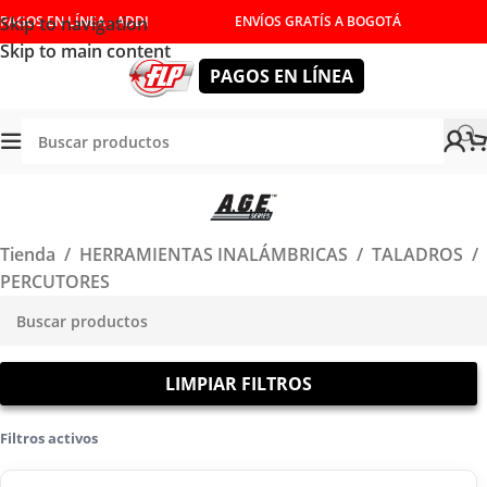
Skip to navigation
PAGOS EN LÍNEA - ADDI
ENVÍOS GRATÍS A BOGOTÁ
Skip to main content
PAGOS EN LÍNEA
Tienda
/
HERRAMIENTAS INALÁMBRICAS
/
TALADROS
/
PERCUTORES
LIMPIAR FILTROS
Filtros activos