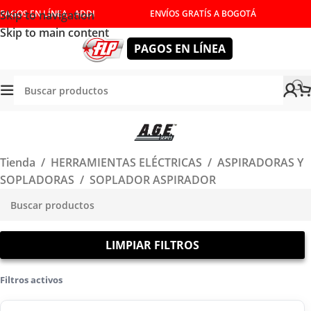
Skip to navigation
PAGOS EN LÍNEA - ADDI
ENVÍOS GRATÍS A BOGOTÁ
Skip to main content
PAGOS EN LÍNEA
Tienda
/
HERRAMIENTAS ELÉCTRICAS
/
ASPIRADORAS Y
SOPLADORAS
/
SOPLADOR ASPIRADOR
LIMPIAR FILTROS
Filtros activos