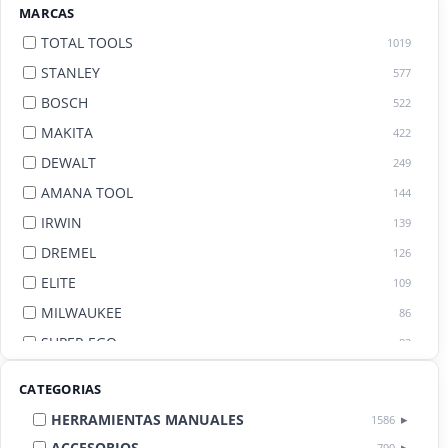
MARCAS
TOTAL TOOLS
1019
STANLEY
577
BOSCH
522
MAKITA
422
DEWALT
249
AMANA TOOL
144
IRWIN
139
DREMEL
126
ELITE
109
MILWAUKEE
86
SUPER EGO
82
AGE BY AMANA TOOL
82
CATEGORIAS
HERRAMIENTAS MANUALES
1586
ACCESORIOS
790