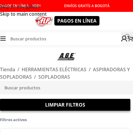
Skip to navigation
PAGOS EN LÍNEA - ADDI
ENVÍOS GRATÍS A BOGOTÁ
Skip to main content
PAGOS EN LÍNEA
Tienda
/
HERRAMIENTAS ELÉCTRICAS
/
ASPIRADORAS Y
SOPLADORAS
/
SOPLADORAS
LIMPIAR FILTROS
Filtros activos