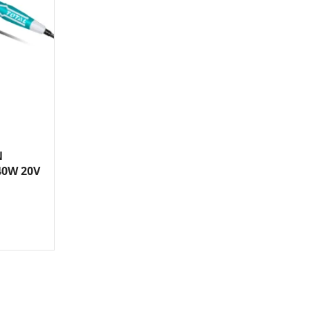
N
40W 20V
TOOLS