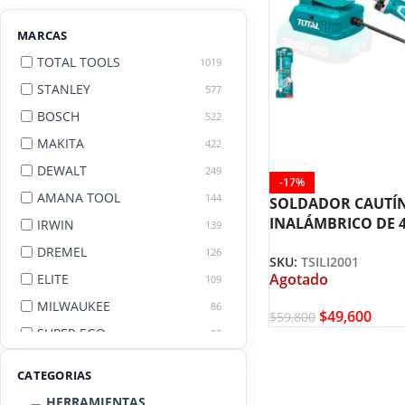
MARCAS
TOTAL TOOLS
1019
STANLEY
577
BOSCH
522
MAKITA
422
DEWALT
249
-17%
AMANA TOOL
144
SOLDADOR CAUTÍ
INALÁMBRICO DE 
IRWIN
139
TSILI2001 TOTAL 
DREMEL
126
SKU:
TSILI2001
Agotado
ELITE
109
MILWAUKEE
86
$
49,600
$
59,800
SUPER EGO
82
AGE BY AMANA TOOL
82
CATEGORIAS
HERRAMIENTAS