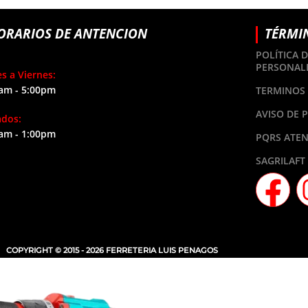
ORARIOS DE ANTENCION
TÉRMI
POLÍTICA 
PERSONAL
s a Viernes:
am - 5:00pm
TERMINOS 
AVISO DE 
ados:
am - 1:00pm
PQRS ATEN
SAGRILAFT
COPYRIGHT © 2015 - 2026 FERRETERIA LUIS PENAGOS