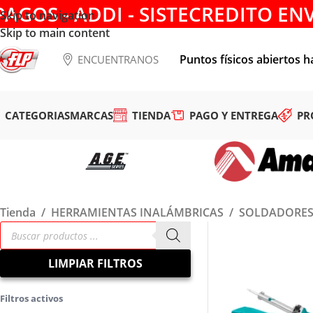
PAGOS - ADDI - SISTECREDITO EN
Skip to navigation
Skip to main content
Puntos físicos abiertos h
ENCUENTRANOS
CATEGORIAS
MARCAS
TIENDA
PAGO Y ENTREGA
PR
Tienda
/
HERRAMIENTAS INALÁMBRICAS
/
SOLDADORE
LIMPIAR FILTROS
Filtros activos