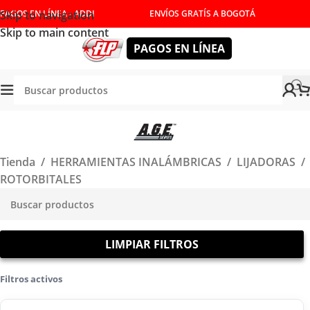
Skip to navigation
PAGOS EN LÍNEA - ADDI
ENVÍOS GRATÍS A BOGOTÁ
Skip to main content
PAGOS EN LÍNEA
Tienda
/
HERRAMIENTAS INALÁMBRICAS
/
LIJADORAS
/
ROTORBITALES
LIMPIAR FILTROS
Filtros activos