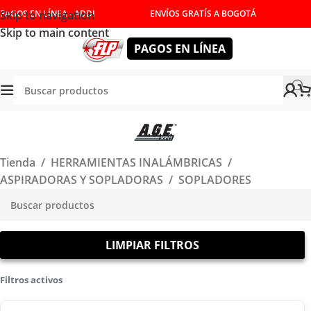
Skip to navigation
PAGOS EN LÍNEA - ADDI
ENVÍOS GRATÍS A BOGOTÁ
Skip to main content
PAGOS EN LÍNEA
Tienda
/
HERRAMIENTAS INALÁMBRICAS
/
ASPIRADORAS Y SOPLADORAS
/
SOPLADORES
LIMPIAR FILTROS
Filtros activos