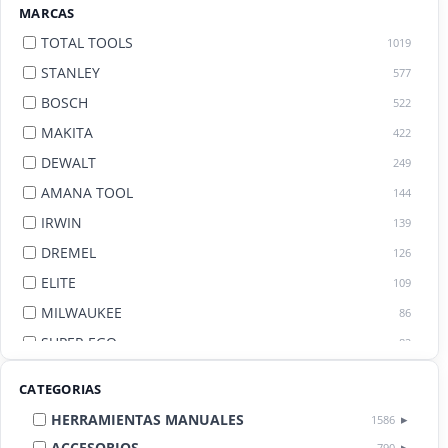
MARCAS
TOTAL TOOLS
1019
STANLEY
577
BOSCH
522
MAKITA
422
DEWALT
249
AMANA TOOL
144
IRWIN
139
DREMEL
126
ELITE
109
MILWAUKEE
86
SUPER EGO
82
AGE BY AMANA TOOL
82
CATEGORIAS
HERRAMIENTAS MANUALES
1586
ACCESORIOS
790