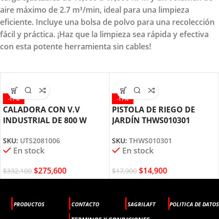
aire máximo de 2.7 m³/min, ideal para una limpieza
eficiente. Incluye una bolsa de polvo para una recolección
fácil y práctica. ¡Haz que la limpieza sea rápida y efectiva
con esta potente herramienta sin cables!
-17%
-17%
CALADORA CON V.V
PISTOLA DE RIEGO DE
INDUSTRIAL DE 800 W
JARDÍN THWS010301
UTS2081006 TOTAL TOOLS
TOTAL TOOLS
SKU:
UTS2081006
SKU:
THWS010301
En stock
En stock
$
275,600
$
14,900
$
332,100
$
17,900
PRODUCTOS
CONTACTO
SAGRILAFT
POLITICA DE DATOS