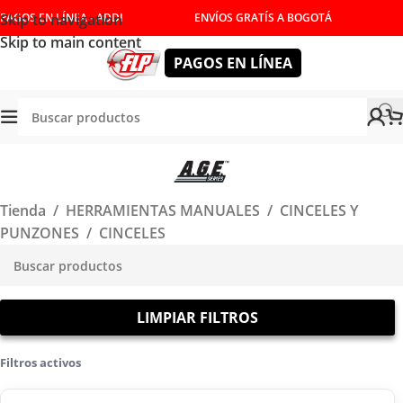
Skip to navigation
PAGOS EN LÍNEA - ADDI
ENVÍOS GRATÍS A BOGOTÁ
Skip to main content
PAGOS EN LÍNEA
Tienda
/
HERRAMIENTAS MANUALES
/
CINCELES Y
PUNZONES
/
CINCELES
LIMPIAR FILTROS
Filtros activos