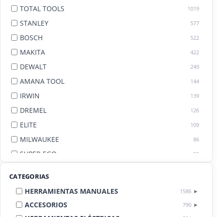
TOTAL TOOLS
1019
STANLEY
577
BOSCH
522
MAKITA
422
DEWALT
249
AMANA TOOL
144
IRWIN
139
DREMEL
126
ELITE
109
MILWAUKEE
86
SUPER EGO
82
AGE BY AMANA TOOL
82
CATEGORIAS
HERRAMIENTAS MANUALES
1586
ACCESORIOS
790