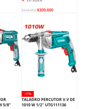
$
309,600
$
344,000
-17%
TOR
TALADRO PERCUTOR V.V DE
W 5/8″
1010 W 1/2″ UTG111136