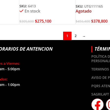
ITA
UTG111165 TOTA
SKU:
6413
SKU:
UTG111165
Agotado
En stock
$
378,800
$
275,100
$
456,400
$
305,600
1
2
→
ORARIOS DE ANTENCION
TÉRMI
POLÍTICA 
PERSONAL
s a Viernes:
am - 5:00pm
TERMINOS 
AVISO DE 
ados:
am - 1:00pm
PQRS ATEN
SAGRILAFT