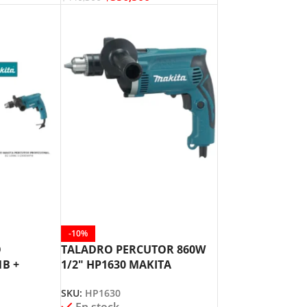
-10%
O
TALADRO PERCUTOR 860W
B +
1/2″ HP1630 MAKITA
MO901B
SKU:
HP1630
En stock