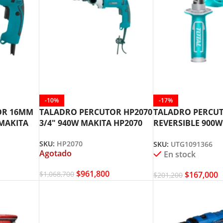
-10%
-17%
OR 16MM
TALADRO PERCUTOR HP2070
TALADRO PERCUT
 MAKITA
3/4″ 940W MAKITA HP2070
REVERSIBLE 900W
TOTAL UTG10913
SKU:
HP2070
SKU:
UTG1091366
Agotado
En stock
$
961,800
$
167,000
$
1,068,700
$
201,200