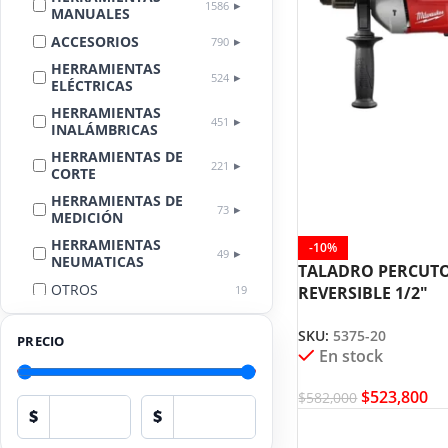
1586
MANUALES
ACCESORIOS
790
HERRAMIENTAS
524
ELÉCTRICAS
HERRAMIENTAS
451
INALÁMBRICAS
HERRAMIENTAS DE
221
CORTE
HERRAMIENTAS DE
73
MEDICIÓN
HERRAMIENTAS
-10%
49
NEUMATICAS
TALADRO PERCUT
OTROS
19
REVERSIBLE 1/2″
MILWAUKEE 5375-
LIMPIEZA
18
AUTOMOTRIZ
SKU:
5375-20
PRECIO
En stock
EQUIPOS DE
PROTECCIÓN
17
PERSONAL
$
523,800
$
582,000
$
$
HERRAMIENTAS
13
HIDRÁULICAS