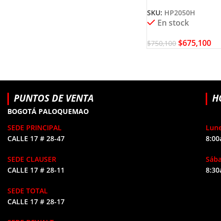
1/2″ HP2050H MAK
SKU:
HP2050H
En stock
$
675,100
$
750,100
PUNTOS DE VENTA
H
BOGOTÁ PALOQUEMAO
SEDE PRINCIPAL
Lune
CALLE 17 # 28-47
8:00
SEDE CLAUSER
Sáb
CALLE 17 # 28-11
8:30
SEDE TOTAL
CALLE 17 # 28-17