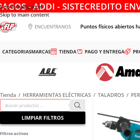
PAGOS - ADDI - SISTECREDITO EN
Skip to navigation
Skip to main content
Puntos físicos abiertos h
ENCUENTRANOS
CATEGORIAS
MARCAS
TIENDA
PAGO Y ENTREGA
PR
Tienda
/
HERRAMIENTAS ELÉCTRICAS
/
TALADROS
/
PE
LIMPIAR FILTROS
Filtros activos