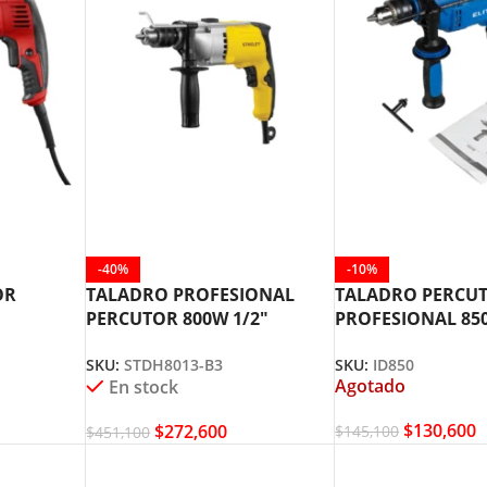
-40%
-10%
OR
TALADRO PROFESIONAL
TALADRO PERCU
PERCUTOR 800W 1/2″
PROFESIONAL 850
20
STANLEY STDH8013-B3
ELITE ID850
SKU:
STDH8013-B3
SKU:
ID850
Agotado
En stock
$
130,600
$
272,600
$
145,100
$
451,100