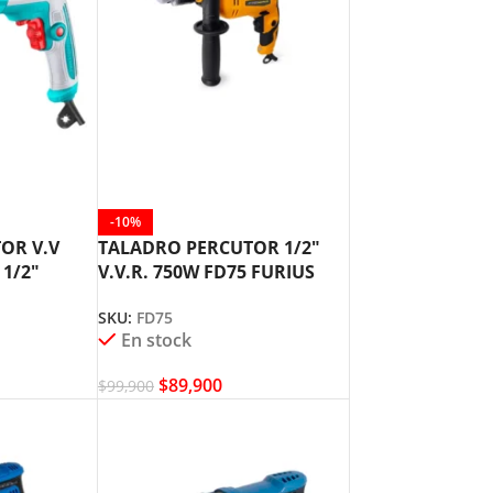
-10%
OR V.V
TALADRO PERCUTOR 1/2″
 1/2″
V.V.R. 750W FD75 FURIUS
66
SKU:
FD75
En stock
$
89,900
$
99,900