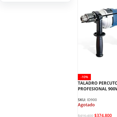
HERRAMIENTAS DE
9
COMBUSTIÓN
-10%
TALADRO PERCUT
PROFESIONAL 900W
ELITE ID900
SKU:
ID900
Agotado
$
374,800
$
416,400