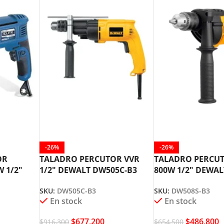
-26%
-26%
OR
TALADRO PERCUTOR VVR
TALADRO PERCU
 1/2″
1/2″ DEWALT DW505C-B3
800W 1/2″ DEWAL
B3
SKU:
DW505C-B3
SKU:
DW508S-B3
En stock
En stock
$
677,200
$
486,800
$
916,300
$
654,500