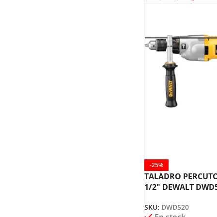
-25%
TALADRO PERCUT
1/2″ DEWALT DWD
SKU:
DWD520
En stock