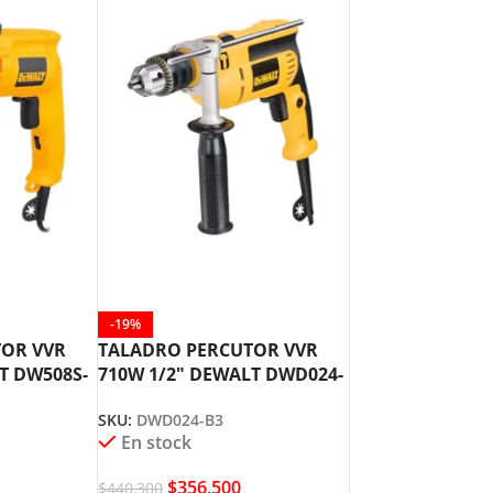
-19%
TOR VVR
TALADRO PERCUTOR VVR
T DW508S-
710W 1/2″ DEWALT DWD024-
B3
SKU:
DWD024-B3
En stock
$
356,500
$
440,300