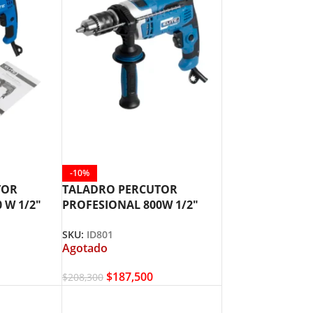
-10%
TOR
TALADRO PERCUTOR
 W 1/2″
PROFESIONAL 800W 1/2″
ELITE ID801
SKU:
ID801
Agotado
$
187,500
$
208,300