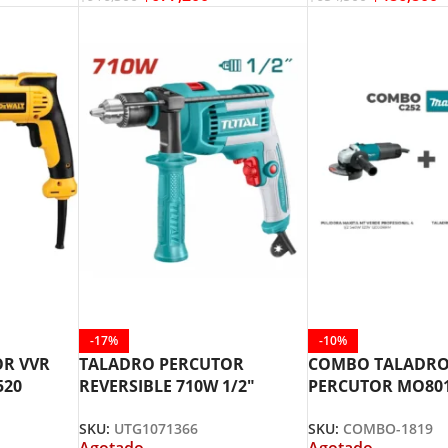
-17%
-10%
OR VVR
TALADRO PERCUTOR
COMBO TALADR
520
REVERSIBLE 710W 1/2″
PERCUTOR MO801
UTG1071366 TOTAL TOOLS
PULIDORA MINI 
SKU:
UTG1071366
SKU:
COMBO-1819
MAKITA
Agotado
Agotado