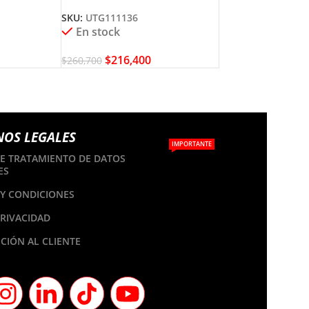
L TOOLS
TOTAL TOOLS
SKU:
UTG111136
En stock
$
216,400
$
260,700
NOS LEGALES
IMPORTANTE
DE TRATAMIENTO DE DATOS
ES
Y CONDICIONES
PRIVACIDAD
CIÓN AL CLIENTE