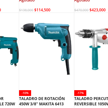
$
114,500
$
423,000
0
$
138,000
$
470,000
-10%
-17%
OR
TALADRO DE ROTACIÓN
TALADRO PERCU
LE 720W
450W 3/8″ MAKITA 6413
REVERSIBLE 1050