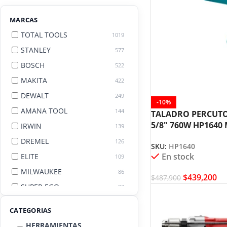
MARCAS
TOTAL TOOLS
1019
STANLEY
577
BOSCH
522
MAKITA
422
DEWALT
249
-10%
AMANA TOOL
144
TALADRO PERCUT
5/8″ 760W HP1640
IRWIN
139
DREMEL
126
SKU:
HP1640
En stock
ELITE
109
MILWAUKEE
86
$
439,200
$
487,900
SUPER EGO
82
AGE BY AMANA TOOL
82
CATEGORIAS
HERRAMIENTAS