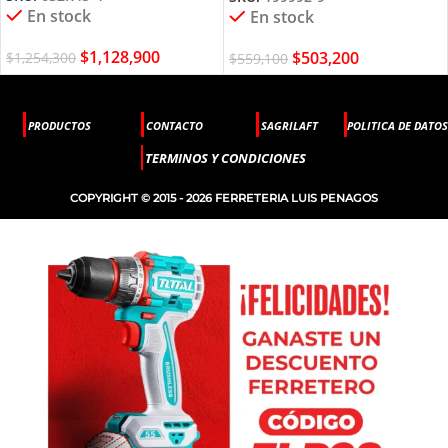
En stock
En stock
$
1,128,900
$
503,200
$
1,254,300
$
559,100
PRODUCTOS
CONTACTO
SAGRILAFT
POLITICA DE DATOS
TERMINOS Y CONDICIONES
COPYRIGHT © 2015 - 2026 FERRETERIA LUIS PENAGOS