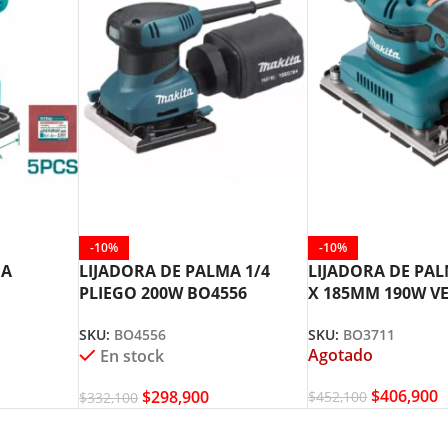
-10%
-10%
MA
LIJADORA DE PALMA 1/4
LIJADORA DE PA
PLIEGO 200W BO4556
X 185MM 190W V
 TOOLS
MAKITA
BO3711 MAKITA
SKU:
BO4556
SKU:
BO3711
Agotado
En stock
$
406,900
$
298,900
$
452,100
$
332,100