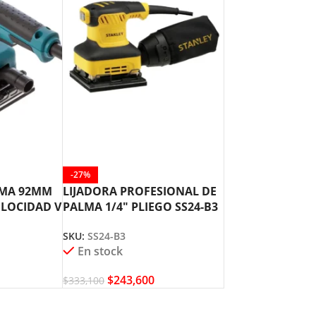
-27%
LMA 92MM
LIJADORA PROFESIONAL DE
ELOCIDAD V
PALMA 1/4″ PLIEGO SS24-B3
STANLEY
SKU:
SS24-B3
En stock
$
243,600
$
333,100