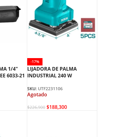
-17%
MA 1/4″
LIJADORA DE PALMA
E 6033-21
INDUSTRIAL 240 W
UTF2231106 TOTAL TOOLS
SKU:
UTF2231106
Agotado
$
188,300
$
226,900