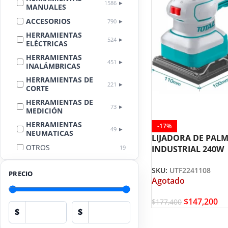
1586
MANUALES
ACCESORIOS
790
HERRAMIENTAS
524
ELÉCTRICAS
HERRAMIENTAS
451
INALÁMBRICAS
HERRAMIENTAS DE
221
CORTE
HERRAMIENTAS DE
73
MEDICIÓN
HERRAMIENTAS
-17%
49
NEUMATICAS
LIJADORA DE PAL
OTROS
19
INDUSTRIAL 240W
UTF2241108 TOTAL
LIMPIEZA
18
AUTOMOTRIZ
SKU:
UTF2241108
PRECIO
Agotado
EQUIPOS DE
PROTECCIÓN
17
$
147,200
PERSONAL
$
177,400
$
$
HERRAMIENTAS
13
HIDRÁULICAS