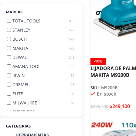
MARCAS
TOTAL TOOLS
1019
STANLEY
577
BOSCH
522
MAKITA
422
DEWALT
249
-10%
AMANA TOOL
144
LIJADORA DE PALM
MAKITA M9200B
IRWIN
139
DREMEL
126
SKU:
M9200B
En stock
ELITE
109
MILWAUKEE
86
$
249,100
$
276,700
SUPER EGO
82
AGE BY AMANA TOOL
82
CATEGORIAS
HERRAMIENTAS