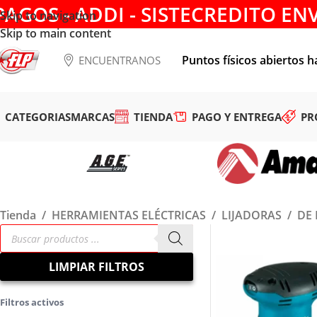
PAGOS - ADDI - SISTECREDITO EN
Skip to navigation
Skip to main content
Puntos físicos abiertos h
ENCUENTRANOS
CATEGORIAS
MARCAS
TIENDA
PAGO Y ENTREGA
PR
Tienda
/
HERRAMIENTAS ELÉCTRICAS
/
LIJADORAS
/
DE
LIMPIAR FILTROS
Filtros activos