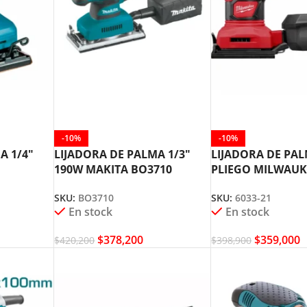
-10%
-10%
A 1/4″
LIJADORA DE PALMA 1/3″
LIJADORA DE PAL
190W MAKITA BO3710
PLIEGO MILWAUKE
SKU:
BO3710
SKU:
6033-21
En stock
En stock
$
378,200
$
359,000
$
420,200
$
398,900