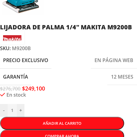
LIJADORA DE PALMA 1/4″ MAKITA M9200B
SKU:
M9200B
PRECIO EXCLUSIVO
EN PÁGINA WEB
GARANTÍA
12 MESES
$
249,100
$
276,700
En stock
-
+
AÑADIR AL CARRITO
COMPRAR AHORA