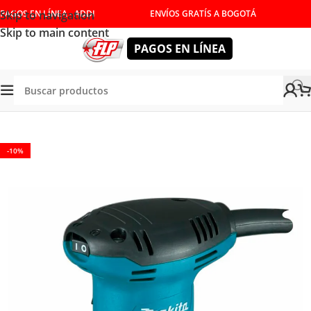
Skip to navigation
PAGOS EN LÍNEA - ADDI
ENVÍOS GRATÍS A BOGOTÁ
Skip to main content
PAGOS EN LÍNEA
Tienda
/
HERRAMIENTAS ELÉCTRICAS
/
LIJADORAS
-10%