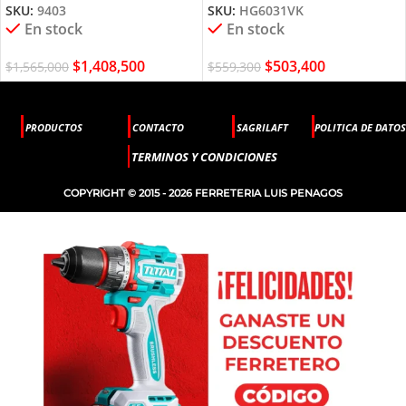
SKU:
9403
SKU:
HG6031VK
En stock
En stock
$
1,408,500
$
503,400
$
1,565,000
$
559,300
PRODUCTOS
CONTACTO
SAGRILAFT
POLITICA DE DATOS
TERMINOS Y CONDICIONES
COPYRIGHT © 2015 - 2026 FERRETERIA LUIS PENAGOS