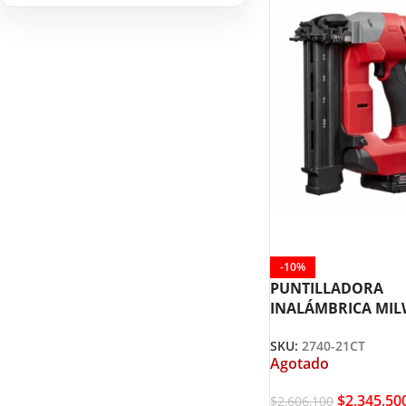
HERRAMIENTAS DE
9
COMBUSTIÓN
-10%
PUNTILLADORA
INALÁMBRICA MI
2740-21CT
SKU:
2740-21CT
Agotado
$
2,345,50
$
2,606,100