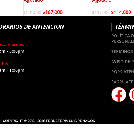
$
167,000
$
114,000
$
201,200
$
137,400
ORARIOS DE ANTENCION
TÉRMI
POLÍTICA 
PERSONAL
s a Viernes:
am - 5:00pm
TERMINOS 
AVISO DE 
ados:
am - 1:00pm
PQRS ATEN
SAGRILAFT
COPYRIGHT © 2015 - 2026 FERRETERIA LUIS PENAGOS