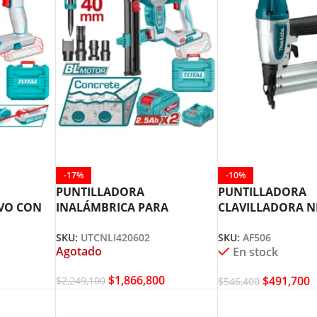
-17%
-10%
PUNTILLADORA
PUNTILLADORA
VO CON
INALÁMBRICA PARA
CLAVILLADORA 
DERA
CONCRETO HASTA 40MM
CALIBRE 18 5/8″ 
SKU:
UTCNLI420602
SKU:
AF506
L
42V + 2 BATERÍAS +
AF506
Agotado
En stock
CARGADOR TOTAL
UTCNLI420602
$
1,866,800
$
491,700
$
2,249,100
$
546,400