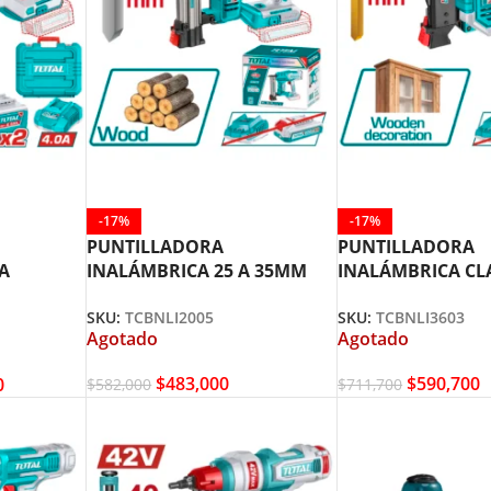
-17%
-17%
PUNTILLADORA
PUNTILLADORA
A
INALÁMBRICA 25 A 35MM
INALÁMBRICA CL
40MM + 2
TOTAL TCBNLI2005
CABEZA 10 A 35M
SKU:
TCBNLI2005
SKU:
TCBNLI3603
ADOR
TCBNLI3603
Agotado
Agotado
$
483,000
$
590,700
0
$
582,000
$
711,700