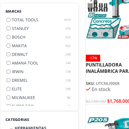
MARCAS
TOTAL TOOLS
1019
STANLEY
576
BOSCH
522
MAKITA
422
DEWALT
249
-17%
AMANA TOOL
144
PUNTILLADORA
INALÁMBRICA PAR
IRWIN
139
CONCRETO HASTA 
DREMEL
126
SKU:
UTCNLI9008
BATERÍAS + CARG
ELITE
En stock
109
TOTAL UTCNLI9008
MILWAUKEE
86
$
1,768,00
$
2,130,100
SUPER EGO
82
AGE BY AMANA TOOL
82
CATEGORIAS
HERRAMIENTAS