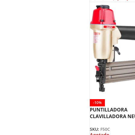
-10%
PUNTILLADORA
CLAVILLADORA N
F50C MEITE
SKU:
F50C
Agotado