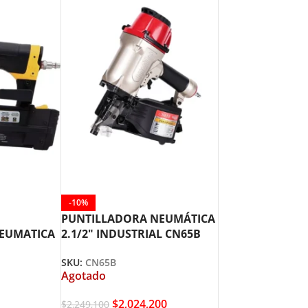
-10%
PUNTILLADORA NEUMÁTICA
NEUMATICA
2.1/2″ INDUSTRIAL CN65B
MEITE
SKU:
CN65B
Agotado
$
2,024,200
$
2,249,100