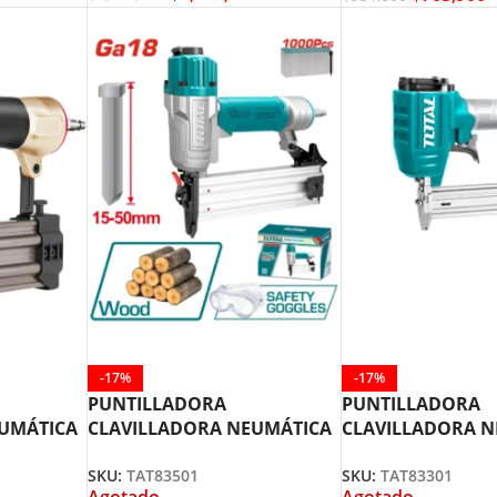
-17%
-17%
PUNTILLADORA
PUNTILLADORA
EUMÁTICA
CLAVILLADORA NEUMÁTICA
CLAVILLADORA 
15-50MM TAT83501 TOTAL
10-30MM TAT8330
SKU:
TAT83501
SKU:
TAT83301
TOOLS
Agotado
Agotado