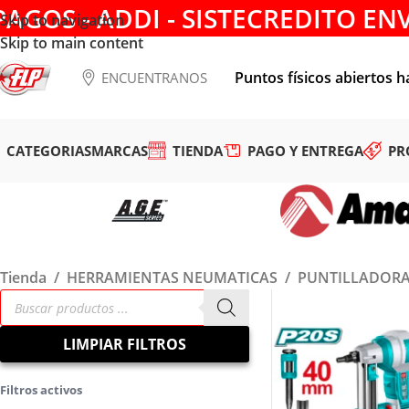
PAGOS - ADDI - SISTECREDITO EN
Skip to navigation
Skip to main content
Puntos físicos abiertos h
ENCUENTRANOS
CATEGORIAS
MARCAS
TIENDA
PAGO Y ENTREGA
PR
Tienda
/
HERRAMIENTAS NEUMATICAS
/
PUNTILLADOR
LIMPIAR FILTROS
Filtros activos