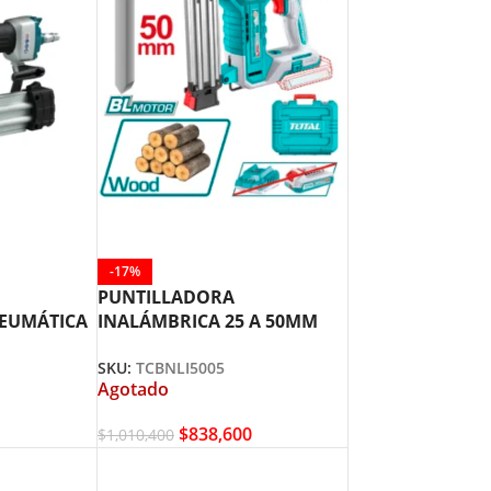
-17%
PUNTILLADORA
NEUMÁTICA
INALÁMBRICA 25 A 50MM
A 2″ MAKITA
20V TOTAL TCBNLI5005
SKU:
TCBNLI5005
Agotado
$
838,600
$
1,010,400