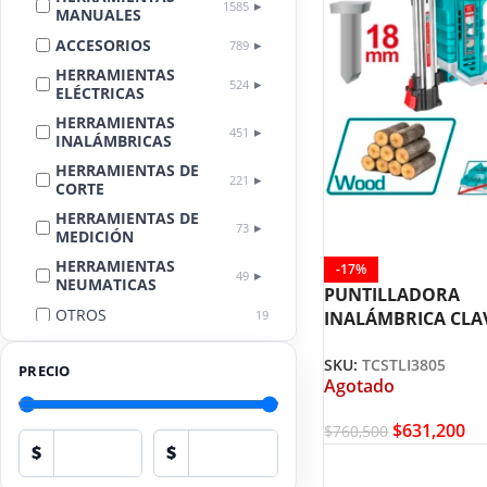
1585
MANUALES
ACCESORIOS
789
HERRAMIENTAS
524
ELÉCTRICAS
HERRAMIENTAS
451
INALÁMBRICAS
HERRAMIENTAS DE
221
CORTE
HERRAMIENTAS DE
73
MEDICIÓN
HERRAMIENTAS
-17%
49
NEUMATICAS
PUNTILLADORA
OTROS
19
INALÁMBRICA CLA
CABEZA PARA MA
LIMPIEZA
18
AUTOMOTRIZ
SKU:
TCSTLI3805
HASTA 18MM TOTA
PRECIO
Agotado
TCSTLI3805
EQUIPOS DE
PROTECCIÓN
17
PERSONAL
$
631,200
$
760,500
$
$
HERRAMIENTAS
13
HIDRÁULICAS