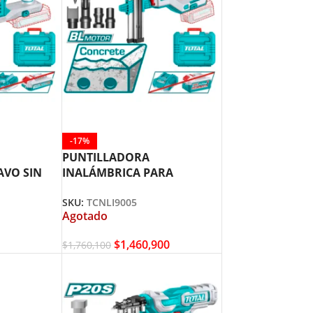
-17%
PUNTILLADORA
AVO SIN
INALÁMBRICA PARA
M TOTAL
CONCRETO HASTA 40MM
SKU:
TCNLI9005
20V TOTAL TCNLI9005
Agotado
$
1,460,900
$
1,760,100