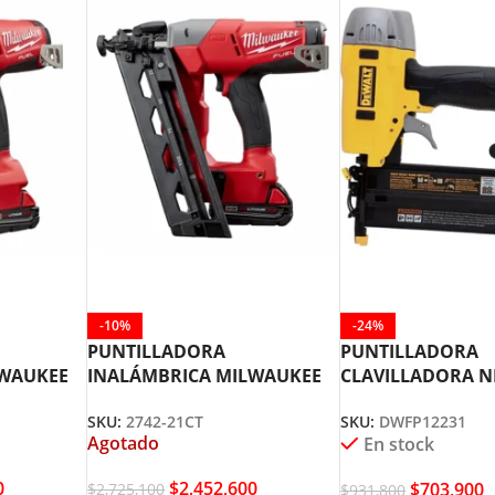
-10%
-24%
PUNTILLADORA
PUNTILLADORA
LWAUKEE
INALÁMBRICA MILWAUKEE
CLAVILLADORA 
2742-21CT
5/8″A 2″ DEWALT
SKU:
2742-21CT
SKU:
DWFP12231
DWFP12231
Agotado
En stock
0
$
2,452,600
$
703,900
$
2,725,100
$
931,800