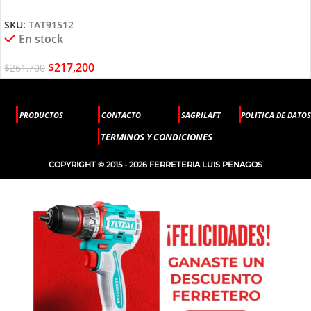
TAT91512 TOTAL TOOLS
SKU:
TAT91512
En stock
$
217,200
$
261,700
PRODUCTOS
CONTACTO
SAGRILAFT
POLITICA DE DATOS
TERMINOS Y CONDICIONES
COPYRIGHT © 2015 - 2026 FERRETERIA LUIS PENAGOS