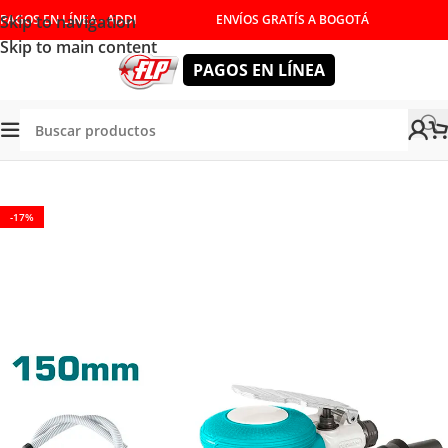
Skip to navigation
PAGOS EN LÍNEA - ADDI
ENVÍOS GRATÍS A BOGOTÁ
Skip to main content
PAGOS EN LÍNEA
Tienda
/
HERRAMIENTAS NEUMATICAS
/
LIJADORAS
-17%