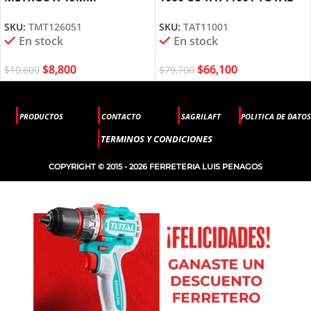
TMT126051 TOTAL TOOLS
TOOLS
SKU:
TMT126051
SKU:
TAT11001
En stock
En stock
$
8,800
$
66,100
$
10,600
$
79,700
PRODUCTOS
CONTACTO
SAGRILAFT
POLITICA DE DATOS
TERMINOS Y CONDICIONES
COPYRIGHT © 2015 - 2026 FERRETERIA LUIS PENAGOS