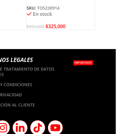
TOTAL TOS230914
SKU:
TOS230914
En stock
$
325,000
$
391,600
→
NOS LEGALES
IMPORTANTE
DE TRATAMIENTO DE DATOS
ES
Y CONDICIONES
PRIVACIDAD
CIÓN AL CLIENTE