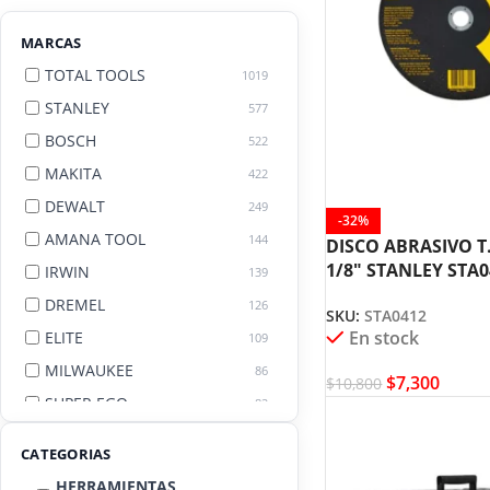
MARCAS
TOTAL TOOLS
1019
STANLEY
577
BOSCH
522
MAKITA
422
DEWALT
249
-32%
AMANA TOOL
144
DISCO ABRASIVO T.
1/8″ STANLEY STA
IRWIN
139
DREMEL
126
SKU:
STA0412
En stock
ELITE
109
MILWAUKEE
86
$
7,300
$
10,800
SUPER EGO
82
AGE BY AMANA TOOL
82
CATEGORIAS
HERRAMIENTAS