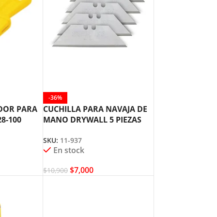
-36%
DOR PARA
CUCHILLA PARA NAVAJA DE
28-100
MANO DRYWALL 5 PIEZAS
STANLEY 11-937
SKU:
11-937
En stock
$
7,000
$
10,900