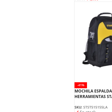
-41%
MOCHILA ESPALDA
HERRAMIENTAS ST
STST515155LA
SKU:
STST515155LA