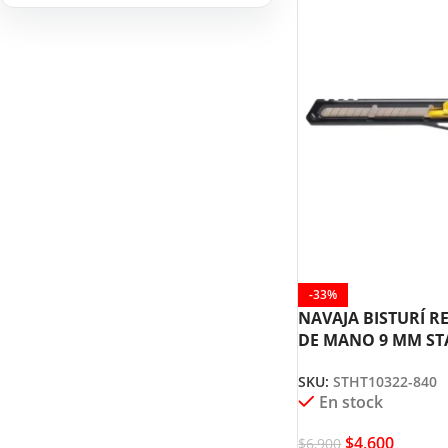
HERRAMIENTAS DE
9
COMBUSTIÓN
-33%
NAVAJA BISTURÍ R
DE MANO 9 MM ST
STHT10322-840
SKU:
STHT10322-840
En stock
$
4,600
$
6,900