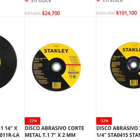
En stock
$
101,100
$
24,700
$
151,900
$
37,000
-22%
-32%
1 14″ X
DISCO ABRASIVO CORTE
DISCO ABRASIVO T
8011R-LA
METAL T.1 7″ X 2 MM
1/4″ STA0415 ST