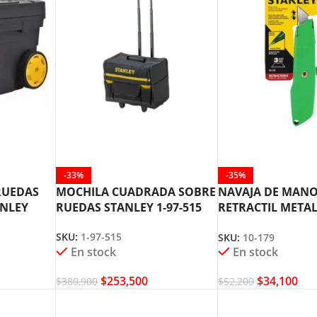
-33%
-35%
RUEDAS
MOCHILA CUADRADA SOBRE
NAVAJA DE MAN
ANLEY
RUEDAS STANLEY 1-97-515
RETRACTIL METAL
STANLEY 10-179
SKU:
1-97-515
SKU:
10-179
En stock
En stock
$
253,500
$
34,100
$
380,900
$
52,200