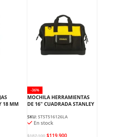
-36%
JAS
MOCHILA HERRAMIENTAS
Y 18 MM
DE 16″ CUADRADA STANLEY
33-840
STST516126LA
SKU:
STST516126LA
En stock
$
119,900
$
187,100