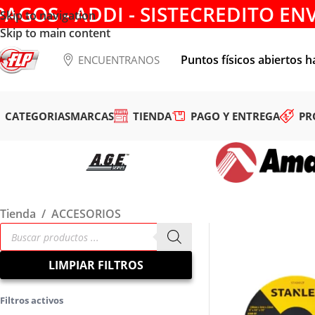
PAGOS - ADDI - SISTECREDITO EN
Skip to navigation
Skip to main content
Puntos físicos abiertos h
ENCUENTRANOS
CATEGORIAS
MARCAS
TIENDA
PAGO Y ENTREGA
PR
Tienda
/
ACCESORIOS
LIMPIAR FILTROS
Filtros activos