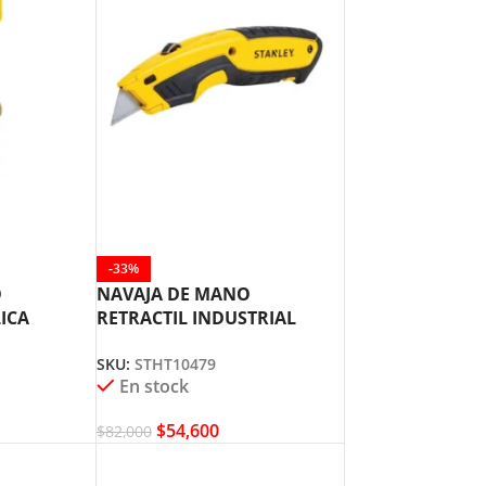
-33%
O
NAVAJA DE MANO
ICA
RETRACTIL INDUSTRIAL
STANLEY STHT10479
SKU:
STHT10479
En stock
$
54,600
$
82,000