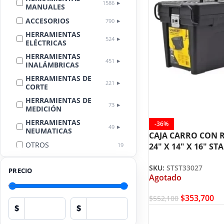
1586
MANUALES
ACCESORIOS
790
HERRAMIENTAS
524
ELÉCTRICAS
HERRAMIENTAS
451
INALÁMBRICAS
HERRAMIENTAS DE
221
CORTE
HERRAMIENTAS DE
73
MEDICIÓN
HERRAMIENTAS
-36%
49
NEUMATICAS
CAJA CARRO CON 
OTROS
19
24″ X 14″ X 16″ ST
STST33027
LIMPIEZA
18
AUTOMOTRIZ
SKU:
STST33027
PRECIO
Agotado
EQUIPOS DE
PROTECCIÓN
17
PERSONAL
$
353,700
$
552,100
$
$
HERRAMIENTAS
13
HIDRÁULICAS