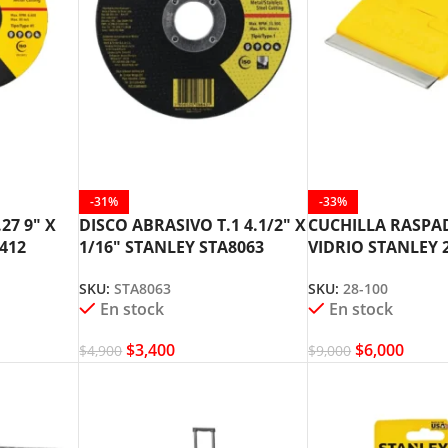
-31%
-33%
27 9″ X
DISCO ABRASIVO T.1 4.1/2″ X
CUCHILLA RASPA
0412
1/16″ STANLEY STA8063
VIDRIO STANLEY 
SKU:
STA8063
SKU:
28-100
En stock
En stock
$
3,400
$
6,000
$
4,900
$
9,000