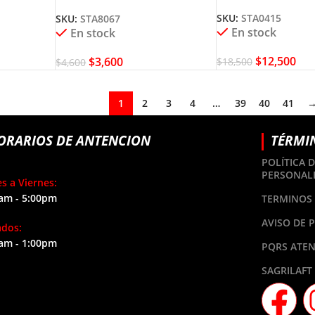
STANLEY STA8067
SKU:
STA0415
SKU:
STA8067
En stock
En stock
$
12,500
$
3,600
$
18,500
$
4,600
1
2
3
4
…
39
40
41
ORARIOS DE ANTENCION
TÉRMI
POLÍTICA 
PERSONAL
s a Viernes:
am - 5:00pm
TERMINOS 
AVISO DE 
ados:
am - 1:00pm
PQRS ATEN
SAGRILAFT