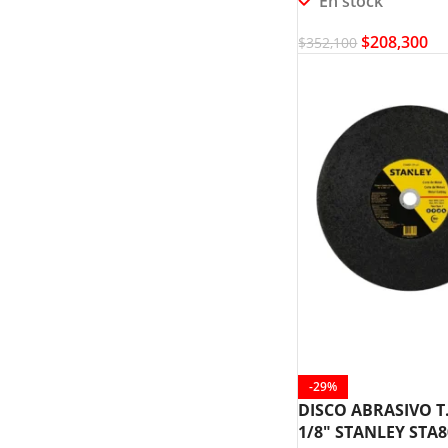
En stock
$
208,300
$
352,100
-29%
DISCO ABRASIVO T.
1/8″ STANLEY STA