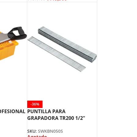
-36%
OFESIONAL
PUNTILLA PARA
GRAPADORA TR200 1/2″
STANLEY SWKBN050S
SKU:
SWKBN050S
Agotado