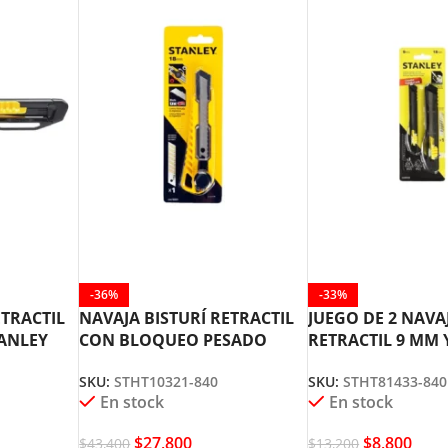
-36%
-33%
ETRACTIL
NAVAJA BISTURÍ RETRACTIL
JUEGO DE 2 NAVA
ANLEY
CON BLOQUEO PESADO
RETRACTIL 9 MM 
STANLEY 10-418S
STANLEY STHT814
SKU:
STHT10321-840
SKU:
STHT81433-840
En stock
En stock
$
27,800
$
8,800
$
43,400
$
13,200