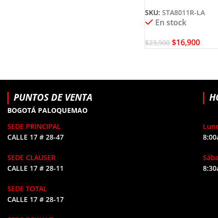
SKU:
STA8011R-LA
En stock
$
16,900
$
23,900
PUNTOS DE VENTA
H
BOGOTÁ PALOQUEMAO
SEDE PRINCIPAL
Lune
CALLE 17 # 28-47
8:00
SEDE CLAUSER
Sáb
CALLE 17 # 28-11
8:30
SEDE TOTAL
CALLE 17 # 28-17