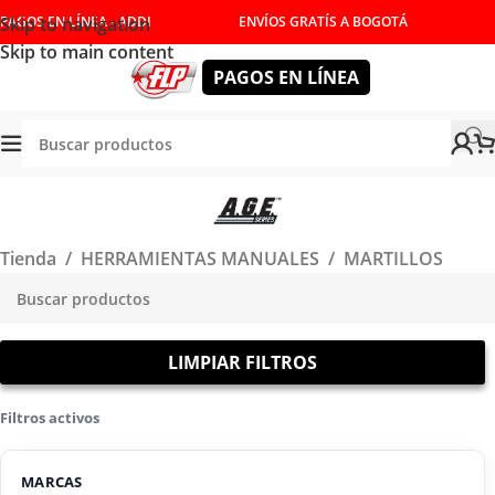
Skip to navigation
PAGOS EN LÍNEA - ADDI
ENVÍOS GRATÍS A BOGOTÁ
Skip to main content
PAGOS EN LÍNEA
Tienda
/
HERRAMIENTAS MANUALES
/
MARTILLOS
LIMPIAR FILTROS
Filtros activos
MARCAS