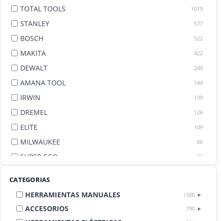
TOTAL TOOLS
1019
STANLEY
577
BOSCH
522
MAKITA
422
DEWALT
249
AMANA TOOL
144
IRWIN
139
DREMEL
126
ELITE
109
MILWAUKEE
86
SUPER EGO
82
AGE BY AMANA TOOL
82
CATEGORIAS
HERRAMIENTAS MANUALES
1586
ACCESORIOS
790