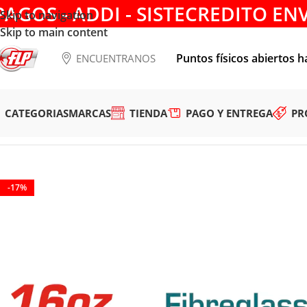
PAGOS - ADDI - SISTECREDITO EN
Skip to navigation
Skip to main content
Puntos físicos abiertos h
ENCUENTRANOS
CATEGORIAS
MARCAS
TIENDA
PAGO Y ENTREGA
PR
Tienda
/
HERRAMIENTAS MANUALES
/
MARTILLOS
/
MARTILL
-17%