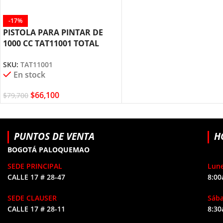
-17%
PISTOLA PARA PINTAR DE
1000 CC TAT11001 TOTAL
TOOLS
SKU:
TAT11001
En stock
$
66,100
$
79,700
PUNTOS DE VENTA
H
BOGOTÁ PALOQUEMAO
SEDE PRINCIPAL
Lune
CALLE 17 # 28-47
8:00
SEDE CLAUSER
Sáb
CALLE 17 # 28-11
8:30