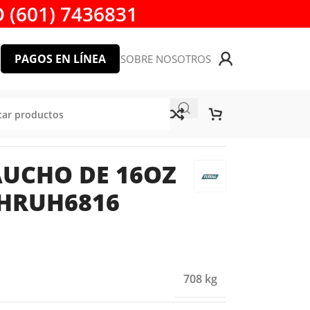
 (601) 7436831
PAGOS EN LÍNEA
SOBRE NOSOTROS
TOOLS
AUCHO DE 16OZ
HRUH6816
708 kg