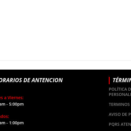
ORARIOS DE ANTENCION
TÉRMI
POLÍTICA 
PERSONAL
s a Viernes:
am - 5:00pm
TERMINOS 
AVISO DE 
ados:
am - 1:00pm
PQRS ATEN