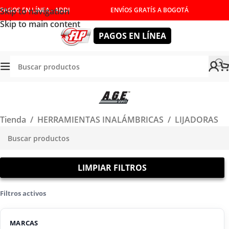
Skip to navigation
PAGOS EN LÍNEA - ADDI
ENVÍOS GRATÍS A BOGOTÁ
Skip to main content
PAGOS EN LÍNEA
Tienda
/
HERRAMIENTAS INALÁMBRICAS
/
LIJADORAS
LIMPIAR FILTROS
Filtros activos
MARCAS