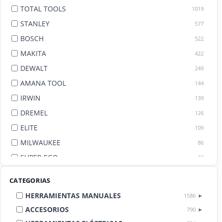
TOTAL TOOLS
1019
STANLEY
577
BOSCH
522
MAKITA
422
DEWALT
249
AMANA TOOL
144
IRWIN
139
DREMEL
126
ELITE
109
MILWAUKEE
86
SUPER EGO
82
AGE BY AMANA TOOL
82
CATEGORIAS
HERRAMIENTAS MANUALES
1586
ACCESORIOS
790