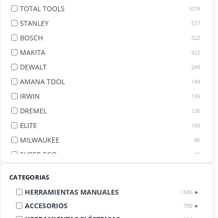
TOTAL TOOLS
1019
STANLEY
577
BOSCH
522
MAKITA
422
DEWALT
249
AMANA TOOL
144
IRWIN
139
DREMEL
126
ELITE
109
MILWAUKEE
86
SUPER EGO
82
AGE BY AMANA TOOL
82
CATEGORIAS
HERRAMIENTAS MANUALES
1586
ACCESORIOS
790