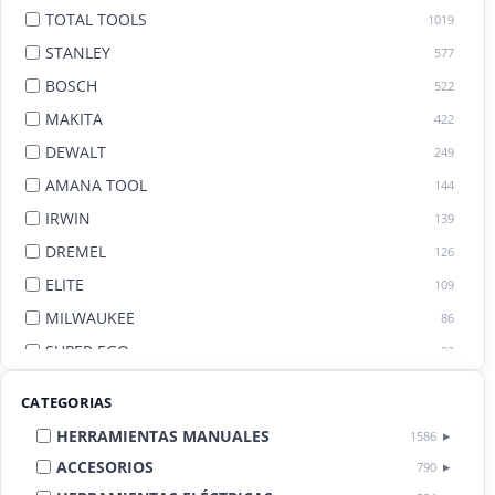
TOTAL TOOLS
1019
STANLEY
577
BOSCH
522
MAKITA
422
DEWALT
249
AMANA TOOL
144
IRWIN
139
DREMEL
126
ELITE
109
MILWAUKEE
86
SUPER EGO
82
AGE BY AMANA TOOL
82
CATEGORIAS
HERRAMIENTAS MANUALES
1586
ACCESORIOS
790