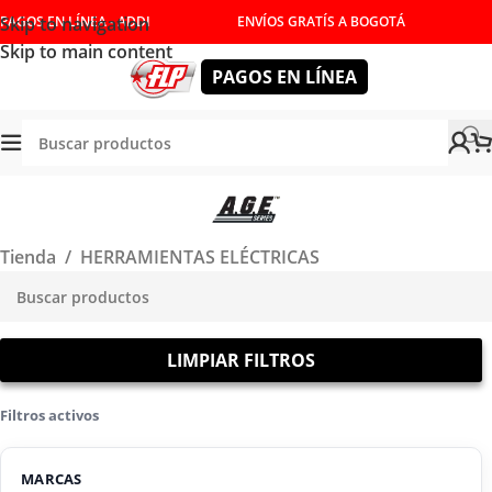
Skip to navigation
PAGOS EN LÍNEA - ADDI
ENVÍOS GRATÍS A BOGOTÁ
Skip to main content
PAGOS EN LÍNEA
Tienda
/
HERRAMIENTAS ELÉCTRICAS
LIMPIAR FILTROS
Filtros activos
MARCAS