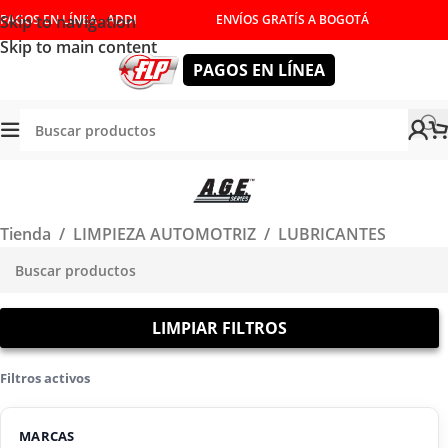
Skip to navigation
PAGOS EN LÍNEA - ADDI
ENVÍOS GRATÍS A BOGOTÁ
Skip to main content
PAGOS EN LÍNEA
Tienda
/
LIMPIEZA AUTOMOTRIZ
/
LUBRICANTES
LIMPIAR FILTROS
Filtros activos
MARCAS