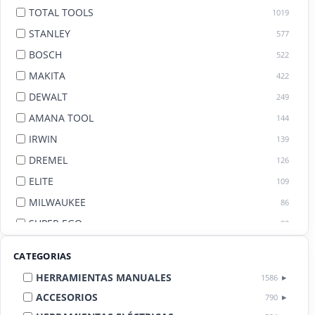
TOTAL TOOLS
1019
STANLEY
577
BOSCH
522
MAKITA
422
DEWALT
249
AMANA TOOL
144
IRWIN
139
DREMEL
126
ELITE
109
MILWAUKEE
86
SUPER EGO
82
AGE BY AMANA TOOL
82
CATEGORIAS
HERRAMIENTAS MANUALES
1586
ACCESORIOS
790