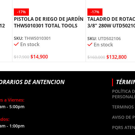
-17%
-17%
PISTOLA DE RIEGO DE JARDÍN
TALADRO DE ROTAC
12
THWS010301 TOTAL TOOLS
3/8″ 280W UTD5021
TOOLS
SKU:
THWS010301
SKU:
UTD502106
En stock
En stock
$
14,900
$
132,800
$
17,900
$
160,000
ORARIOS DE ANTENCION
TÉRMI
POLÍTICA 
PERSONAL
s a Viernes:
am - 5:00pm
TERMINOS 
AVISO DE 
ados:
am - 1:00pm
PQRS ATEN