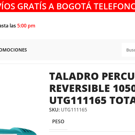
VÍOS GRATÍS A BOGOTÁ TELEFONO
asta las
5:00 pm
OMOCIONES
PERCUTOR REVERSIBLE 1050W 5/8″ UTG111165 TOTAL TO
TALADRO PERC
REVERSIBLE 105
UTG111165 TOT
SKU:
UTG111165
PESO