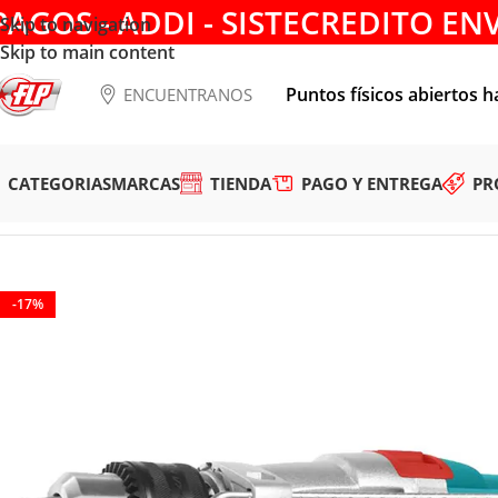
PAGOS - ADDI - SISTECREDITO EN
Skip to navigation
Skip to main content
Puntos físicos abiertos h
ENCUENTRANOS
CATEGORIAS
MARCAS
TIENDA
PAGO Y ENTREGA
PR
Tienda
/
HERRAMIENTAS ELÉCTRICAS
/
TALADROS
/
TALADRO 
-17%