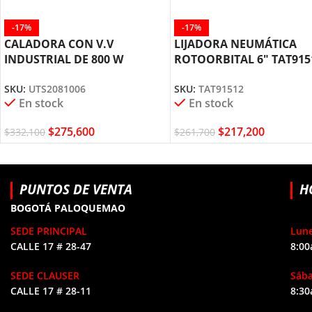
-17%
-17%
CALADORA CON V.V
LIJADORA NEUMÁTICA
INDUSTRIAL DE 800 W
ROTOORBITAL 6″ TAT915
UTS2081006 TOTAL TOOLS
TOTAL TOOLS
SKU:
UTS2081006
SKU:
TAT91512
En stock
En stock
$
275,600
$
217,200
$
332,100
$
261,700
PUNTOS DE VENTA
H
BOGOTÁ PALOQUEMAO
SEDE PRINCIPAL
Lune
CALLE 17 # 28-47
8:00
SEDE CLAUSER
Sáb
CALLE 17 # 28-11
8:30