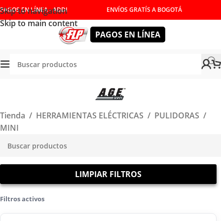
Skip to navigation
PAGOS EN LÍNEA - ADDI
ENVÍOS GRATÍS A BOGOTÁ
Skip to main content
PAGOS EN LÍNEA
Tienda
/
HERRAMIENTAS ELÉCTRICAS
/
PULIDORAS
/
MINI
LIMPIAR FILTROS
Filtros activos