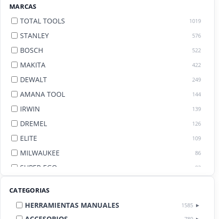
MARCAS
TOTAL TOOLS
1019
STANLEY
576
BOSCH
522
MAKITA
422
DEWALT
249
AMANA TOOL
144
IRWIN
139
DREMEL
126
ELITE
109
MILWAUKEE
86
SUPER EGO
82
AGE BY AMANA TOOL
82
CATEGORIAS
HERRAMIENTAS MANUALES
1585
ACCESORIOS
789