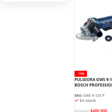
HERRAMIENTAS DE
9
COMBUSTIÓN
-10%
PULIDORA GWS 9-1
BOSCH PROFESSIO
SKU:
GWS 9-125 P
En stock
$
480,900
$
534,400