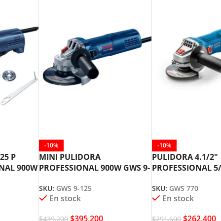
-10%
-10%
25 P
MINI PULIDORA
PULIDORA 4.1/2″
NAL 900W
PROFESSIONAL 900W GWS 9-
PROFESSIONAL 5/
125 BOSCH
GWS 770 BOSCH
SKU:
GWS 9-125
SKU:
GWS 770
En stock
En stock
$
395,200
$
262,400
$
439,200
$
291,600