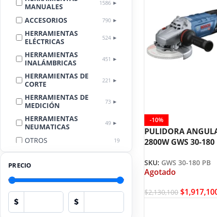
1586
MANUALES
ACCESORIOS
790
HERRAMIENTAS
524
ELÉCTRICAS
HERRAMIENTAS
451
INALÁMBRICAS
HERRAMIENTAS DE
221
CORTE
HERRAMIENTAS DE
73
MEDICIÓN
HERRAMIENTAS
-10%
49
NEUMATICAS
PULIDORA ANGULA
OTROS
19
2800W GWS 30-180
BOSCH
LIMPIEZA
18
AUTOMOTRIZ
SKU:
GWS 30-180 PB
PRECIO
Agotado
EQUIPOS DE
PROTECCIÓN
17
PERSONAL
$
1,917,10
$
2,130,100
$
$
HERRAMIENTAS
13
HIDRÁULICAS