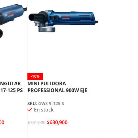
-10%
ANGULAR
MINI PULIDORA
17-125 PS
PROFESSIONAL 900W EJE
M14 GWS 9-125 S BOSCH
SKU:
GWS 9-125 S
En stock
00
$
630,900
$
701,000