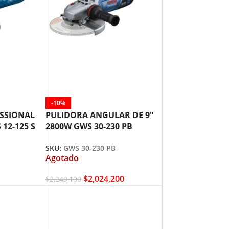
-10%
SSIONAL
PULIDORA ANGULAR DE 9″
 12-125 S
2800W GWS 30-230 PB
BOSCH
SKU:
GWS 30-230 PB
Agotado
$
2,024,200
$
2,249,100