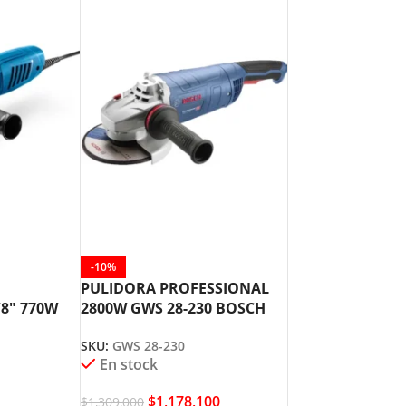
-10%
PULIDORA PROFESSIONAL
8″ 770W
2800W GWS 28-230 BOSCH
SKU:
GWS 28-230
En stock
$
1,178,100
$
1,309,000