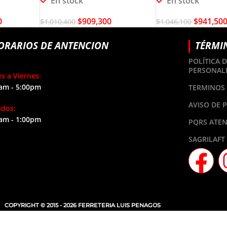
En stock
En stock
0
$
909,300
$
941,50
$
1,010,400
$
1,046,100
ORARIOS DE ANTENCION
TÉRMI
POLÍTICA 
PERSONAL
s a Viernes:
am - 5:00pm
TERMINOS 
AVISO DE 
ados:
am - 1:00pm
PQRS ATEN
SAGRILAFT
COPYRIGHT © 2015 - 2026 FERRETERIA LUIS PENAGOS