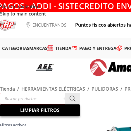
PAGOS - ADDI - SISTECREDITO EN
Skip to navigation
Skip to main content
Puntos físicos abiertos h
ENCUENTRANOS
CATEGORIAS
MARCAS
TIENDA
PAGO Y ENTREGA
PR
Tienda
/
HERRAMIENTAS ELÉCTRICAS
/
PULIDORAS
/
PR
LIMPIAR FILTROS
Filtros activos