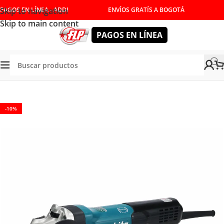
Skip to navigation
PAGOS EN LÍNEA - ADDI
ENVÍOS GRATÍS A BOGOTÁ
Skip to main content
PAGOS EN LÍNEA
Tienda
/
HERRAMIENTAS ELÉCTRICAS
/
PULIDORAS
-10%