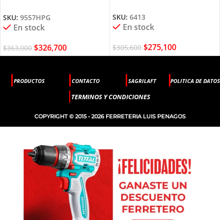
9557HPG MAKITA
SKU:
6413
SKU:
9557HPG
En stock
En stock
$
275,100
$
326,700
$
305,600
$
363,000
PRODUCTOS
CONTACTO
SAGRILAFT
POLITICA DE DATOS
TERMINOS Y CONDICIONES
COPYRIGHT © 2015 - 2026 FERRETERIA LUIS PENAGOS