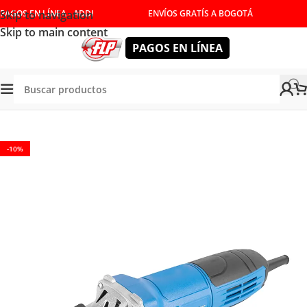
Skip to navigation
PAGOS EN LÍNEA - ADDI
ENVÍOS GRATÍS A BOGOTÁ
Skip to main content
PAGOS EN LÍNEA
Tienda
/
HERRAMIENTAS ELÉCTRICAS
/
PULIDORAS
-10%