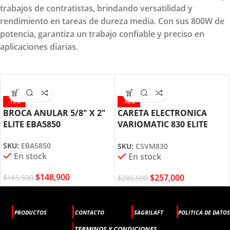
trabajos de contratistas, brindando versatilidad y
rendimiento en tareas de dureza media. Con sus 800W de
potencia, garantiza un trabajo confiable y preciso en
aplicaciones diarias.
-10%
-10%
BROCA ANULAR 5/8″ X 2″
CARETA ELECTRONICA
ELITE EBA5850
VARIOMATIC 830 ELITE
CSVM830
SKU:
EBA5850
SKU:
CSVM830
En stock
En stock
$
148,900
$
257,000
$
165,500
$
285,500
PRODUCTOS
CONTACTO
SAGRILAFT
POLITICA DE DATOS
TERMINOS Y CONDICIONES