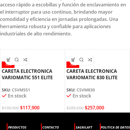
acceso rápido a escobillas y función de enclavamiento en
el interruptor para uso continuo, brindando mayor
comodidad y eficiencia en jornadas prolongadas. Una
herramienta robusta y confiable para aplicaciones
industriales de alto rendimiento.
-10%
-10%
CARETA ELECTRONICA
CARETA ELECTRONICA
VARIOMATIC 551 ELITE
VARIOMATIC 830 ELITE
CSVM551
CSVM830
SKU:
CSVM551
SKU:
CSVM830
En stock
En stock
$
117,900
$
257,000
$
130,900
$
285,500
PRODUCTOS
CONTACTO
SAGRILAFT
POLITICA DE DATOS