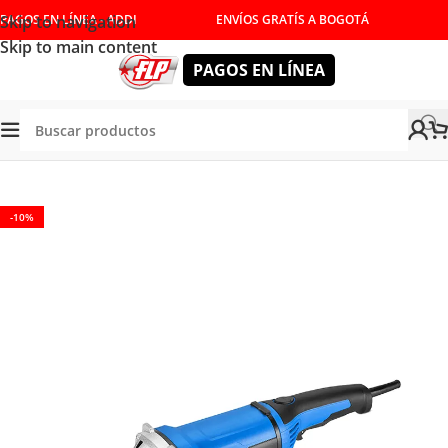
Skip to navigation
PAGOS EN LÍNEA - ADDI
ENVÍOS GRATÍS A BOGOTÁ
Skip to main content
PAGOS EN LÍNEA
Tienda
/
HERRAMIENTAS ELÉCTRICAS
/
PULIDORAS
-10%