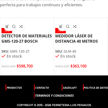
perfecta para trabajos continuos y eficientes.
-10%
-10%
DETECTOR DE MATERIALES
MEDIDOR LÁSER DE
GMS-120-27 BOSCH
DISTANCIA 40 METROS
GLM-40 BOSCH
SKU:
GMS-120-27
SKU:
GLM-40
En stock
En stock
$
598,700
$
363,100
$
665,300
$
403,500
PRODUCTOS
CONTACTO
SAGRILAFT
POLITICA DE DATOS
TERMINOS Y CONDICIONES
COPYRIGHT © 2015 - 2026 FERRETERIA LUIS PENAGOS