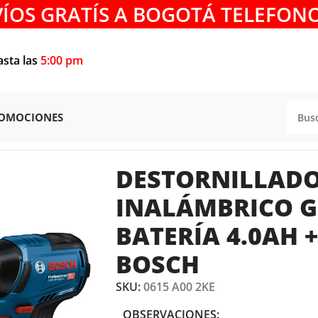
VÍOS GRATÍS A BOGOTÁ TELEFONO
asta las
5:00 pm
OMOCIONES
NILLADOR INALÁMBRICO GDR 18V-220C + BATERÍA 4.0A
DESTORNILLAD
INALÁMBRICO GD
BATERÍA 4.0AH
BOSCH
SKU:
0615 A00 2KE
OBSERVACIONES: