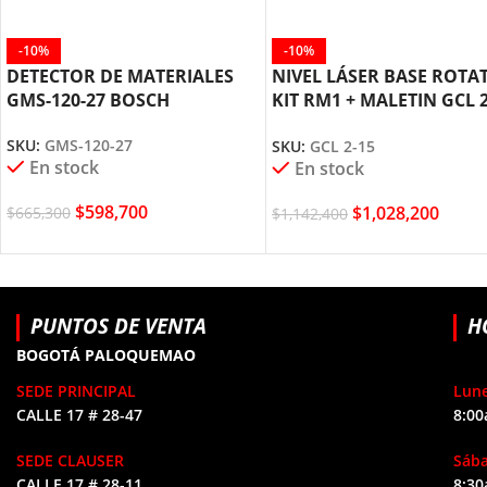
-10%
-10%
DETECTOR DE MATERIALES
NIVEL LÁSER BASE ROTA
GMS-120-27 BOSCH
KIT RM1 + MALETIN GCL 2
BOSCH
SKU:
GMS-120-27
SKU:
GCL 2-15
En stock
En stock
$
598,700
$
1,028,200
$
665,300
$
1,142,400
PUNTOS DE VENTA
H
BOGOTÁ PALOQUEMAO
SEDE PRINCIPAL
Lune
CALLE 17 # 28-47
8:00
SEDE CLAUSER
Sáb
CALLE 17 # 28-11
8:30