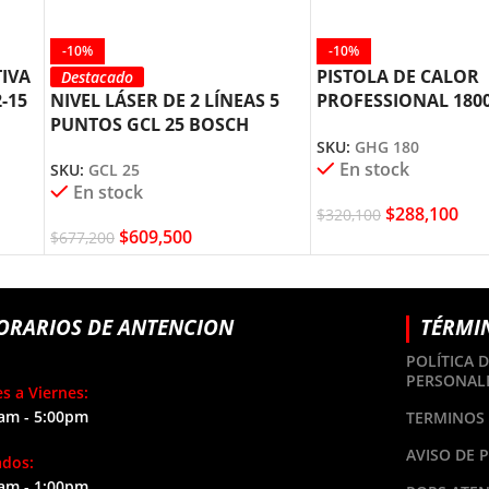
-10%
-10%
TIVA
PISTOLA DE CALOR
Destacado
-15
NIVEL LÁSER DE 2 LÍNEAS 5
PROFESSIONAL 180
PUNTOS GCL 25 BOSCH
GHG 180 BOSCH
SKU:
GHG 180
En stock
SKU:
GCL 25
En stock
$
288,100
$
320,100
$
609,500
$
677,200
ORARIOS DE ANTENCION
TÉRMI
POLÍTICA 
PERSONAL
s a Viernes:
am - 5:00pm
TERMINOS 
AVISO DE 
ados:
am - 1:00pm