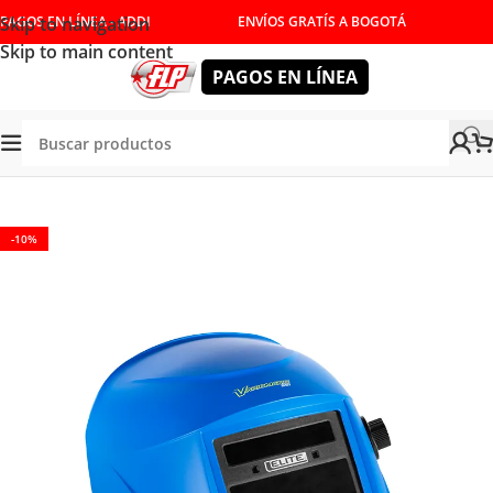
Skip to navigation
PAGOS EN LÍNEA - ADDI
ENVÍOS GRATÍS A BOGOTÁ
Skip to main content
PAGOS EN LÍNEA
Tienda
/
ACCESORIOS
/
SOLDADURA
-10%