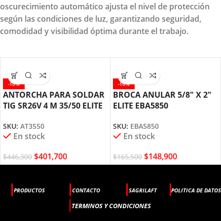
oscurecimiento automático ajusta el nivel de protección
según las condiciones de luz, garantizando seguridad,
comodidad y visibilidad óptima durante el trabajo.
-10%
-10%
ANTORCHA PARA SOLDAR
BROCA ANULAR 5/8″ X 2″
TIG SR26V 4 M 35/50 ELITE
ELITE EBA5850
AT3550
SKU:
EBA5850
SKU:
AT3550
En stock
En stock
$
148,900
$
401,700
$
165,500
$
446,300
PRODUCTOS
CONTACTO
SAGRILAFT
POLITICA DE DATOS
TERMINOS Y CONDICIONES