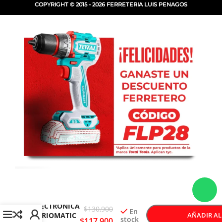
COPYRIGHT © 2015 - 2026 FERRETERIA LUIS PENAGOS
-
+
CARETA
ELECTRONICA
$
130,900
En
VARIOMATIC
AÑADIR AL
stock
$
117,900