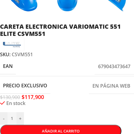
CARETA ELECTRONICA VARIOMATIC 551
ELITE CSVM551
SKU:
CSVM551
EAN
679043473647
PRECIO EXCLUSIVO
EN PÁGINA WEB
$
117,900
$
130,900
En stock
-
+
AÑADIR AL CARRITO