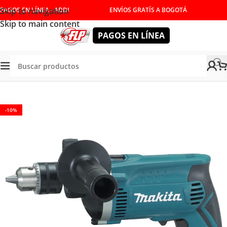
Skip to navigation
PAGOS EN LÍNEA - ADDI
ENVÍOS GRATÍS A BOGOTÁ
Skip to main content
PAGOS EN LÍNEA
Tienda
/
HERRAMIENTAS ELÉCTRICAS
/
TALADROS
-10%