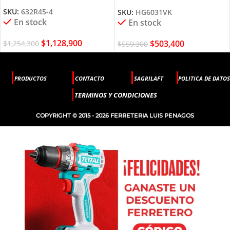
MAKITA
SKU:
632R45-4
SKU:
HG6031VK
En stock
En stock
$
1,128,900
$
503,400
$
1,254,300
$
559,300
PRODUCTOS
CONTACTO
SAGRILAFT
POLITICA DE DATOS
TERMINOS Y CONDICIONES
COPYRIGHT © 2015 - 2026 FERRETERIA LUIS PENAGOS