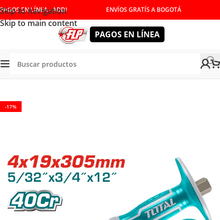
Skip to navigation
PAGOS EN LÍNEA - ADDI
ENVÍOS GRATÍS A BOGOTÁ
Skip to main content
PAGOS EN LÍNEA
RAMIENTAS MANUALES
/
CINCELES Y PUNZONES
/
CINCELES
-17%