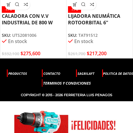
-17%
-17%
CALADORA CON V.V
LIJADORA NEUMÁTICA
INDUSTRIAL DE 800 W
ROTOORBITAL 6″
UTS2081006 TOTAL TOOLS
TAT91512 TOTAL TOOLS
SKU:
UTS2081006
SKU:
TAT91512
En stock
En stock
$
275,600
$
217,200
$
332,100
$
261,700
PRODUCTOS
CONTACTO
SAGRILAFT
POLITICA DE DATOS
TERMINOS Y CONDICIONES
COPYRIGHT © 2015 - 2026 FERRETERIA LUIS PENAGOS