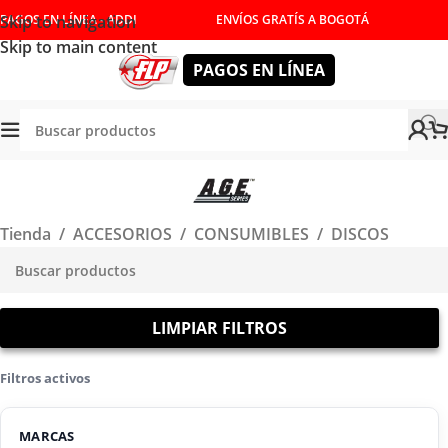
Skip to navigation
PAGOS EN LÍNEA - ADDI
ENVÍOS GRATÍS A BOGOTÁ
Skip to main content
PAGOS EN LÍNEA
Tienda
/
ACCESORIOS
/
CONSUMIBLES
/
DISCOS
LIMPIAR FILTROS
Filtros activos
MARCAS