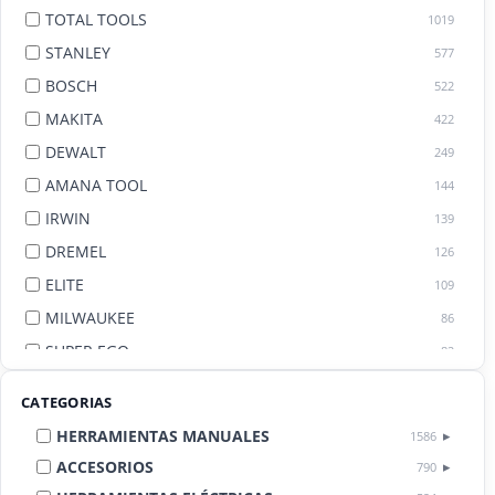
TOTAL TOOLS
1019
STANLEY
577
BOSCH
522
MAKITA
422
DEWALT
249
AMANA TOOL
144
IRWIN
139
DREMEL
126
ELITE
109
MILWAUKEE
86
SUPER EGO
82
AGE BY AMANA TOOL
82
CATEGORIAS
HERRAMIENTAS MANUALES
1586
ACCESORIOS
790