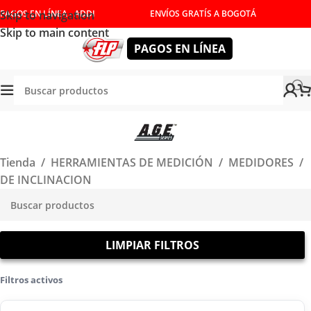
Skip to navigation
PAGOS EN LÍNEA - ADDI
ENVÍOS GRATÍS A BOGOTÁ
Skip to main content
PAGOS EN LÍNEA
Tienda
/
HERRAMIENTAS DE MEDICIÓN
/
MEDIDORES
/
DE INCLINACION
LIMPIAR FILTROS
Filtros activos