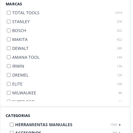
MARCAS
TOTAL TOOLS
1019
STANLEY
576
BOSCH
522
MAKITA
422
DEWALT
249
AMANA TOOL
144
IRWIN
139
DREMEL
126
ELITE
109
MILWAUKEE
86
SUPER EGO
82
AGE BY AMANA TOOL
82
CATEGORIAS
HERRAMIENTAS MANUALES
1585
ACCESORIOS
789