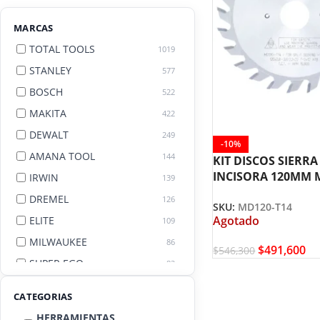
MARCAS
TOTAL TOOLS
1019
STANLEY
577
BOSCH
522
MAKITA
422
DEWALT
249
-10%
AMANA TOOL
144
KIT DISCOS SIERRA
INCISORA 120MM 
IRWIN
139
T14 AGE AMANA T
DREMEL
126
SKU:
MD120-T14
Agotado
ELITE
109
MILWAUKEE
86
$
491,600
$
546,300
SUPER EGO
82
AGE BY AMANA TOOL
82
CATEGORIAS
HERRAMIENTAS