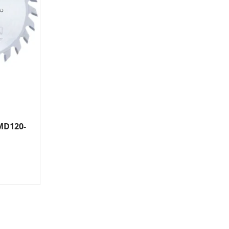
MD120-
OOL