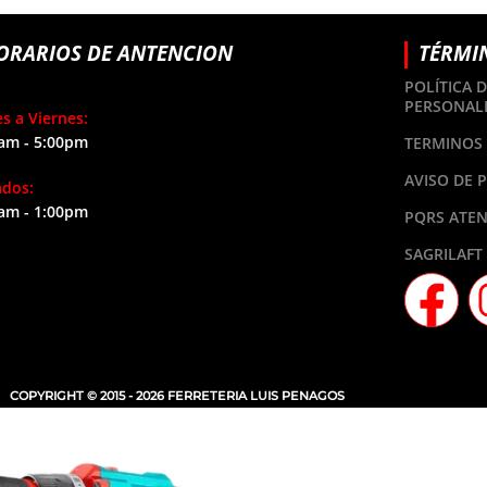
ORARIOS DE ANTENCION
TÉRMI
POLÍTICA 
PERSONAL
s a Viernes:
am - 5:00pm
TERMINOS 
AVISO DE 
ados:
am - 1:00pm
PQRS ATEN
SAGRILAFT
COPYRIGHT © 2015 - 2026 FERRETERIA LUIS PENAGOS