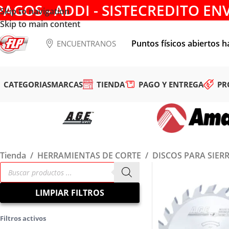
PAGOS - ADDI - SISTECREDITO EN
Skip to navigation
Skip to main content
Puntos físicos abiertos h
ENCUENTRANOS
CATEGORIAS
MARCAS
TIENDA
PAGO Y ENTREGA
PR
Tienda
/
HERRAMIENTAS DE CORTE
/
DISCOS PARA SIER
LIMPIAR FILTROS
Filtros activos