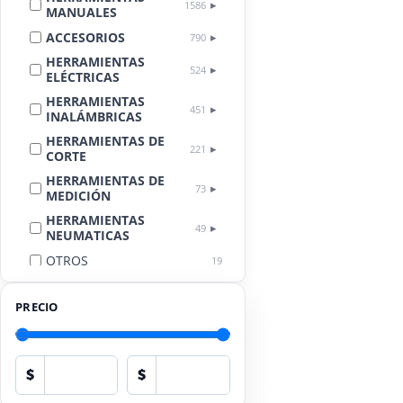
1586
MANUALES
ACCESORIOS
790
HERRAMIENTAS
524
ELÉCTRICAS
HERRAMIENTAS
451
INALÁMBRICAS
HERRAMIENTAS DE
221
CORTE
HERRAMIENTAS DE
73
MEDICIÓN
HERRAMIENTAS
49
NEUMATICAS
OTROS
19
LIMPIEZA
18
AUTOMOTRIZ
PRECIO
EQUIPOS DE
PROTECCIÓN
17
PERSONAL
$
$
HERRAMIENTAS
13
HIDRÁULICAS