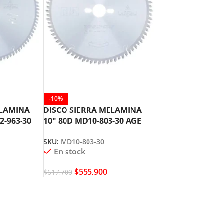
-10%
ELAMINA
DISCO SIERRA MELAMINA
2-963-30
10″ 80D MD10-803-30 AGE
L
AMANA TOOL
SKU:
MD10-803-30
En stock
$
555,900
$
617,700