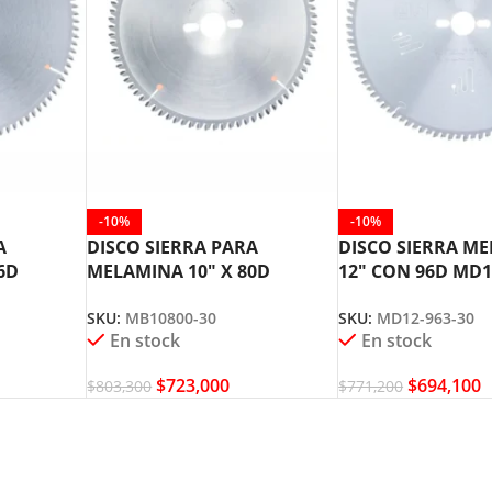
-10%
-10%
A
DISCO SIERRA PARA
DISCO SIERRA M
6D
MELAMINA 10″ X 80D
12″ CON 96D MD1
A TOOL
MB10800-30 AMANA TOOL
AGE AMANA TOO
SKU:
MB10800-30
SKU:
MD12-963-30
En stock
En stock
$
723,000
$
694,100
$
803,300
$
771,200