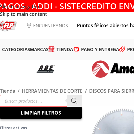
PAGOS - ADDI - SISTECREDITO EN
Skip to navigation
Skip to main content
Puntos físicos abiertos h
ENCUENTRANOS
CATEGORIAS
MARCAS
TIENDA
PAGO Y ENTREGA
PR
Tienda
/
HERRAMIENTAS DE CORTE
/
DISCOS PARA SIER
LIMPIAR FILTROS
Filtros activos