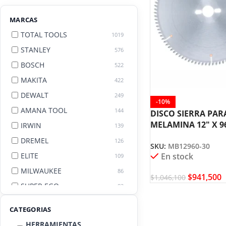
MARCAS
TOTAL TOOLS
1019
STANLEY
576
BOSCH
522
MAKITA
422
DEWALT
249
-10%
AMANA TOOL
144
DISCO SIERRA PAR
MELAMINA 12″ X 9
IRWIN
139
MB12960-30 AMAN
DREMEL
126
SKU:
MB12960-30
ELITE
En stock
109
MILWAUKEE
86
$
941,500
$
1,046,100
SUPER EGO
82
AGE BY AMANA TOOL
82
CATEGORIAS
HERRAMIENTAS