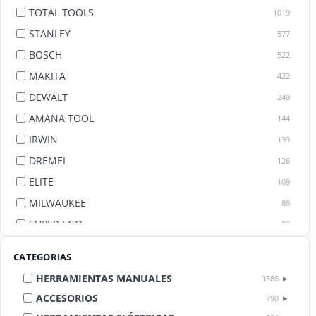
TOTAL TOOLS
1019
STANLEY
577
BOSCH
522
MAKITA
422
DEWALT
249
AMANA TOOL
144
IRWIN
139
DREMEL
126
ELITE
109
MILWAUKEE
86
SUPER EGO
82
AGE BY AMANA TOOL
82
CATEGORIAS
HERRAMIENTAS MANUALES
1586
ACCESORIOS
790