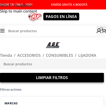
Skip to navigation
PAGOS EN LÍNEA - ADDI
ENVÍOS GRATÍS A BOGOTÁ
Skip to main content
PAGOS EN LÍNEA
Tienda
/
ACCESORIOS
/
CONSUMIBLES
/
LIJADORA
LIMPIAR FILTROS
Filtros activos
MARCAS