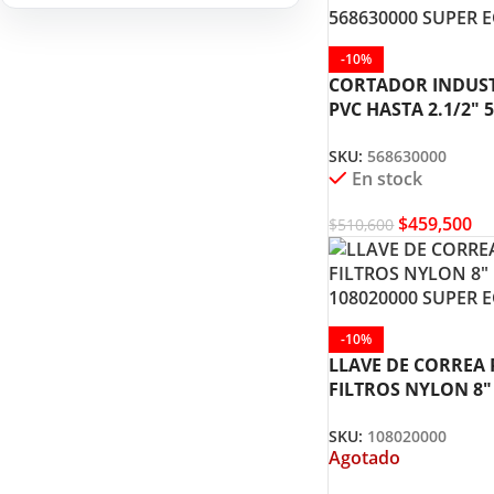
HERRAMIENTAS DE
9
COMBUSTIÓN
-10%
CORTADOR INDUST
PVC HASTA 2.1/2″ 
SUPER EGO
SKU:
568630000
En stock
$
459,500
$
510,600
-10%
LLAVE DE CORREA
FILTROS NYLON 8″
108020000 SUPER 
SKU:
108020000
Agotado