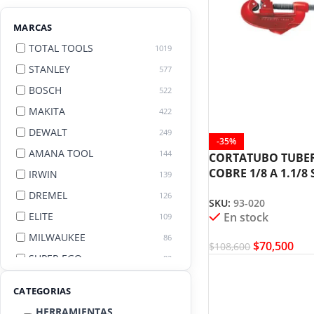
MARCAS
TOTAL TOOLS
1019
STANLEY
577
BOSCH
522
MAKITA
422
DEWALT
249
-35%
AMANA TOOL
144
CORTATUBO TUBER
COBRE 1/8 A 1.1/8
IRWIN
139
93-020
DREMEL
126
SKU:
93-020
ELITE
En stock
109
MILWAUKEE
86
$
70,500
$
108,600
SUPER EGO
82
AGE BY AMANA TOOL
82
CATEGORIAS
HERRAMIENTAS