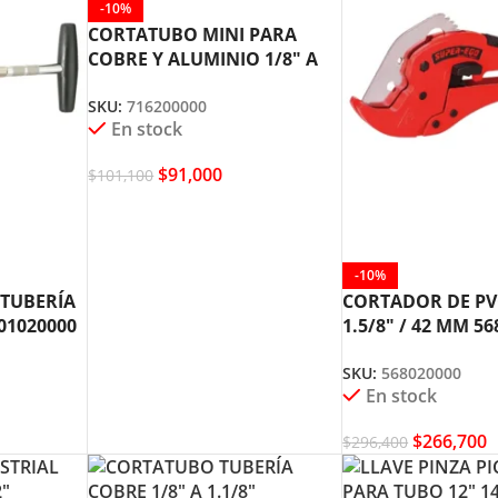
-10%
CORTATUBO MINI PARA
COBRE Y ALUMINIO 1/8″ A
5/8″ 716200000 SUPER EGO
SKU:
716200000
En stock
$
91,000
$
101,100
-10%
TUBERÍA
CORTADOR DE PV
701020000
1.5/8″ / 42 MM 5
SUPER EGO
SKU:
568020000
En stock
$
266,700
$
296,400