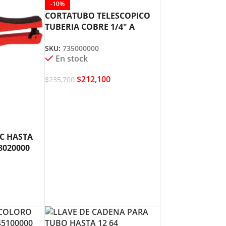
-10%
CORTATUBO TELESCOPICO
TUBERIA COBRE 1/4″ A
1.3/8″ 735000000 SUPER EGO
SKU:
735000000
En stock
$
212,100
$
235,700
C HASTA
68020000