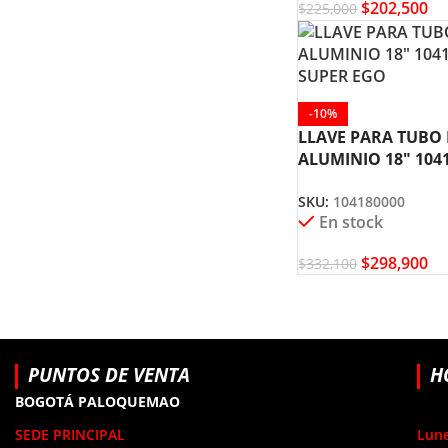
$
202,500
$
225,000
-10%
LLAVE PARA TUBO
ALUMINIO 18″ 104
SUPER EGO
SKU:
104180000
En stock
$
298,900
$
332,100
PUNTOS DE VENTA
H
BOGOTÁ PALOQUEMAO
SEDE PRINCIPAL
Lune