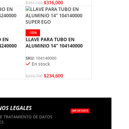
$
316,000
$
351,100
-10%
O EN
LLAVE PARA TUBO EN
4240000
ALUMINIO 14″ 104140000
SUPER EGO
SKU:
104140000
En stock
$
234,600
$
260,700
NOS LEGALES
IMPORTANTE
DE TRATAMIENTO DE DATOS
ES