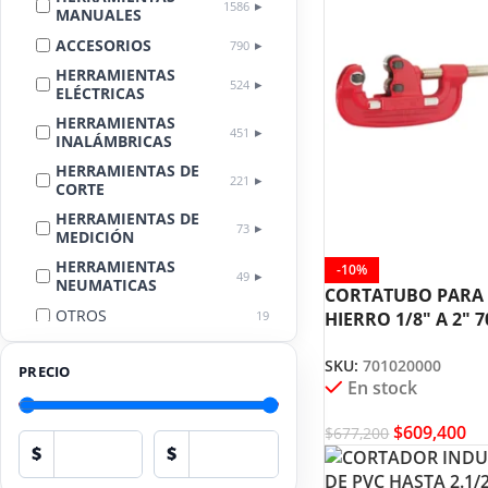
1586
MANUALES
ACCESORIOS
790
HERRAMIENTAS
524
ELÉCTRICAS
HERRAMIENTAS
451
INALÁMBRICAS
HERRAMIENTAS DE
221
CORTE
HERRAMIENTAS DE
73
MEDICIÓN
HERRAMIENTAS
-10%
49
NEUMATICAS
CORTATUBO PARA 
OTROS
19
HIERRO 1/8″ A 2″ 
SUPER EGO
LIMPIEZA
18
AUTOMOTRIZ
SKU:
701020000
PRECIO
En stock
EQUIPOS DE
PROTECCIÓN
17
PERSONAL
$
609,400
$
677,200
$
$
HERRAMIENTAS
13
HIDRÁULICAS