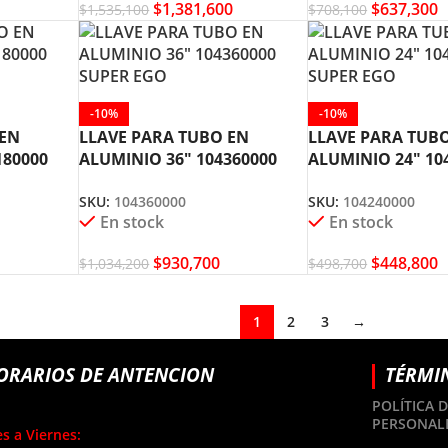
$
1,381,600
$
637,300
$
1,535,100
$
708,100
-10%
-10%
 EN
LLAVE PARA TUBO EN
LLAVE PARA TUB
180000
ALUMINIO 36″ 104360000
ALUMINIO 24″ 10
SUPER EGO
SUPER EGO
SKU:
104360000
SKU:
104240000
En stock
En stock
$
930,700
$
448,800
$
1,034,200
$
498,700
1
2
3
→
ORARIOS DE ANTENCION
TÉRMI
POLÍTICA 
PERSONAL
s a Viernes: