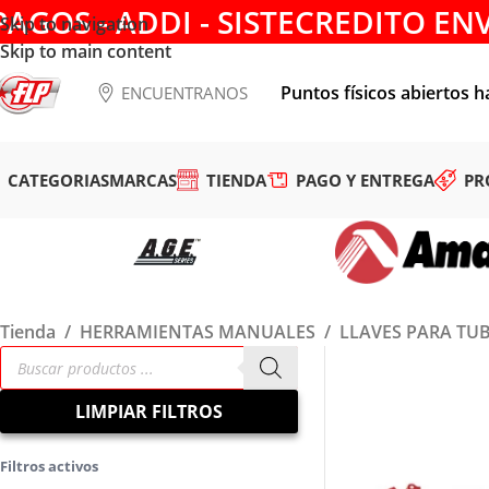
PAGOS - ADDI - SISTECREDITO EN
Skip to navigation
Skip to main content
Puntos físicos abiertos h
ENCUENTRANOS
CATEGORIAS
MARCAS
TIENDA
PAGO Y ENTREGA
PR
Tienda
/
HERRAMIENTAS MANUALES
/
LLAVES PARA TU
LIMPIAR FILTROS
Filtros activos