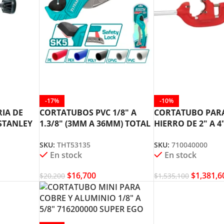
-17%
-10%
IA DE
CORTATUBOS PVC 1/8″ A
CORTATUBO PARA
 STANLEY
1.3/8″ (3MM A 36MM) TOTAL
HIERRO DE 2″ A 4
THT53135
710040000 SUPER
SKU:
THT53135
SKU:
710040000
En stock
En stock
$
16,700
$
1,381,6
$
20,200
$
1,535,100