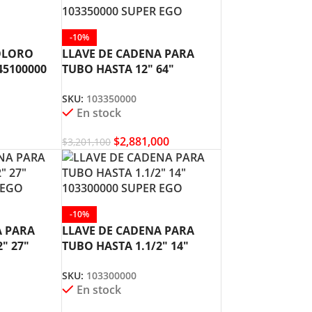
-10%
COLORO
LLAVE DE CADENA PARA
45100000
TUBO HASTA 12″ 64″
103350000 SUPER EGO
SKU:
103350000
En stock
$
2,881,000
$
3,201,100
-10%
A PARA
LLAVE DE CADENA PARA
″ 27″
TUBO HASTA 1.1/2″ 14″
 EGO
103300000 SUPER EGO
SKU:
103300000
En stock