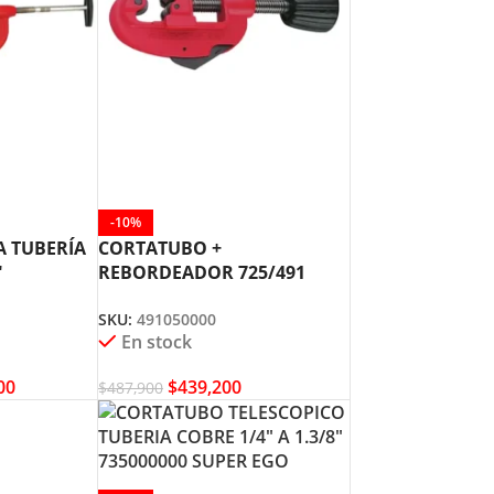
-10%
 TUBERÍA
CORTATUBO +
″
REBORDEADOR 725/491
 EGO
491050000 SUPER EGO
SKU:
491050000
En stock
00
$
439,200
$
487,900