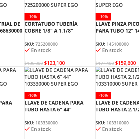
-10%
-10%
RIAL DE
CORTATUBO TUBERÍA
LLAVE PINZA PI
568630000
COBRE 1/8″ A 1.1/8″
PARA TUBO 12″ 1
725200000 SUPER EGO
SUPER EGO
SKU:
725200000
SKU:
145100000
En stock
En stock
$
123,100
$
159,600
$
136,800
$
177,400
-10%
-10%
 PARA
LLAVE DE CADENA PARA
LLAVE DE CADEN
TUBO HASTA 6″ 44″
TUBO HASTA 2.1/2
EGO
103330000 SUPER EGO
103310000 SUPER
SKU:
103330000
SKU:
103310000
En stock
En stock