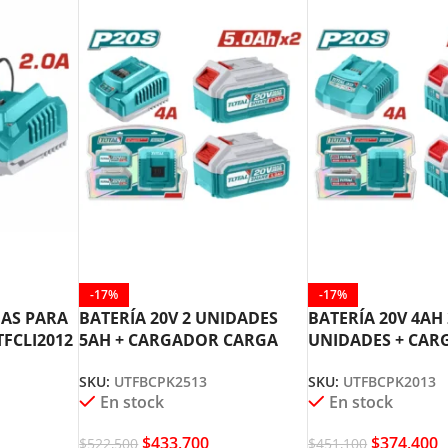
-17%
-17%
AS PARA
BATERÍA 20V 2 UNIDADES
BATERÍA 20V 4AH 
TFCLI2012
5AH + CARGADOR CARGA
UNIDADES + CA
RAPIDA TOTAL UTFBCPK2513
CARGA RAPIDA T
SKU:
UTFBCPK2513
SKU:
UTFBCPK2013
UTFBCPK2013
En stock
En stock
$
433,700
$
374,400
$
522,500
$
451,100