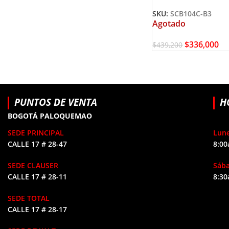
STANLEY SCB104C-
SKU:
SCB104C-B3
Agotado
$
336,000
$
439,200
PUNTOS DE VENTA
H
BOGOTÁ PALOQUEMAO
SEDE PRINCIPAL
Lune
CALLE 17 # 28-47
8:00
SEDE CLAUSER
Sáb
CALLE 17 # 28-11
8:30
SEDE TOTAL
CALLE 17 # 28-17