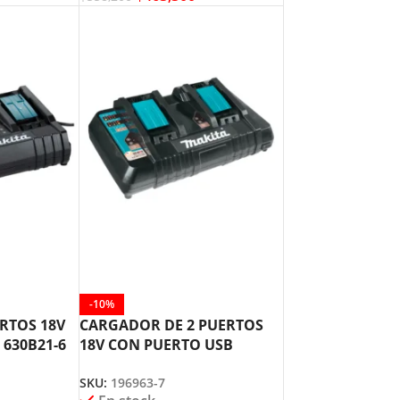
-10%
RTOS 18V
CARGADOR DE 2 PUERTOS
630B21-6
18V CON PUERTO USB
MAKITA 196963-7
SKU:
196963-7