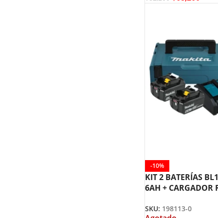
-10%
KIT 2 BATERÍAS BL
6AH + CARGADOR 
DC18RC MAKITA 19
SKU:
198113-0
Agotado