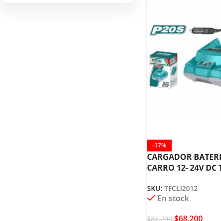
HERRAMIENTAS DE
9
COMBUSTIÓN
-17%
CARGADOR BATERI
CARRO 12- 24V DC 
SKU:
TFCLI2012
En stock
$
68,200
$
82,200