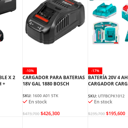
-10%
-17%
LE X 2
CARGADOR PARA BATERIAS
BATERÍA 20V 4 AH
H +
18V GAL 1880 BOSCH
CARGADOR CARG
H
TOTAL UTFBCPK1
SKU:
1600 A01 5TK
SKU:
UTFBCPK1012
En stock
En stock
$
426,300
$
195,600
$
473,700
$
235,700