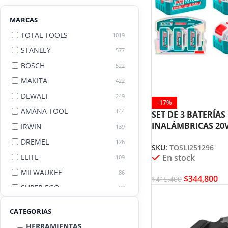
MARCAS
TOTAL TOOLS
1019
STANLEY
577
BOSCH
522
MAKITA
422
DEWALT
249
-17%
AMANA TOOL
144
SET DE 3 BATERÍAS
INALÁMBRICAS 20
IRWIN
139
TOSLI251296
DREMEL
126
SKU:
TOSLI251296
ELITE
En stock
109
MILWAUKEE
86
$
344,800
$
415,400
SUPER EGO
82
AGE BY AMANA TOOL
82
CATEGORIAS
HERRAMIENTAS