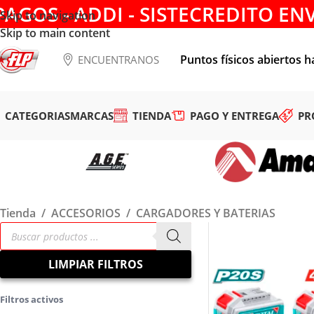
PAGOS - ADDI - SISTECREDITO EN
Skip to navigation
Skip to main content
Puntos físicos abiertos h
ENCUENTRANOS
CATEGORIAS
MARCAS
TIENDA
PAGO Y ENTREGA
PR
Tienda
/
ACCESORIOS
/
CARGADORES Y BATERIAS
LIMPIAR FILTROS
Filtros activos