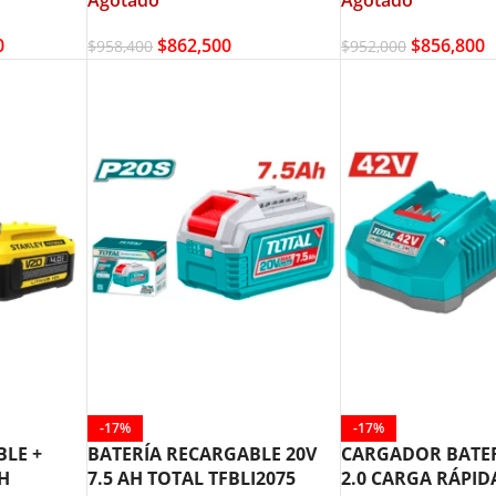
0
$
862,500
$
856,800
$
958,400
$
952,000
-17%
-17%
BLE +
BATERÍA RECARGABLE 20V
CARGADOR BATER
H
7.5 AH TOTAL TFBLI2075
2.0 CARGA RÁPID