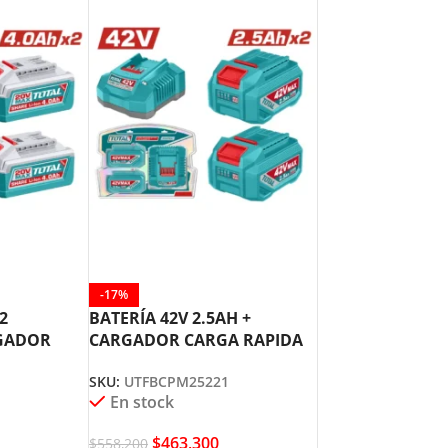
-17%
2
BATERÍA 42V 2.5AH +
RGADOR
CARGADOR CARGA RAPIDA
OTAL
TOTAL UTFBCPM25221
SKU:
UTFBCPM25221
En stock
$
463,300
$
558,200