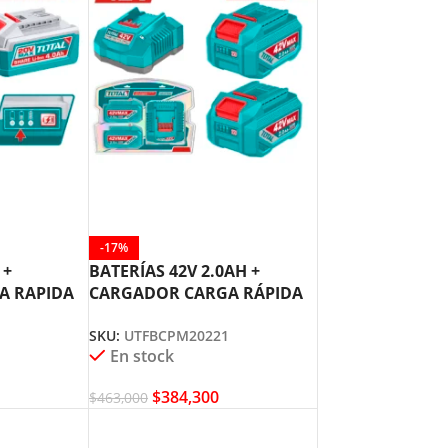
-17%
 +
BATERÍAS 42V 2.0AH +
A RAPIDA
CARGADOR CARGA RÁPIDA
012
TOTAL UTFBCPM20221
SKU:
UTFBCPM20221
En stock
$
384,300
$
463,000