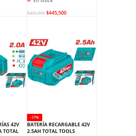
En stock
$
445,500
$
495,000
-17%
ÍAS 42V
BATERÍA RECARGABLE 42V
A TOTAL
2.5AH TOTAL TOOLS