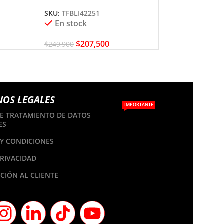
TFBLI42251
SKU:
TFBLI42251
En stock
$
207,500
$
249,900
NOS LEGALES
IMPORTANTE
DE TRATAMIENTO DE DATOS
ES
Y CONDICIONES
PRIVACIDAD
CIÓN AL CLIENTE