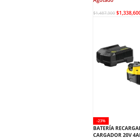
$
1,338,60
$
1,487,300
-23%
BATERÍA RECARGA
CARGADOR 20V 4A