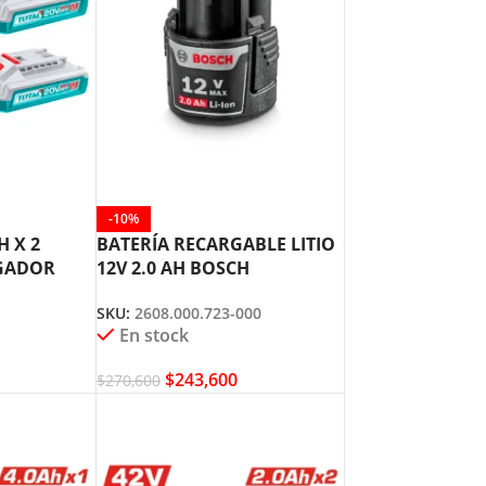
-10%
H X 2
BATERÍA RECARGABLE LITIO
RGADOR
12V 2.0 AH BOSCH
SKU:
2608.000.723-000
En stock
$
243,600
$
270,600