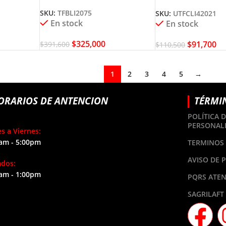
B3
UTFCLI42021
SKU:
TFBLI2075
SKU:
UTFCLI42021
En stock
En stock
$
325,000
$
91,700
$
391,600
$
110,500
1
2
3
4
5
→
ORARIOS DE ANTENCION
TÉRMI
POLÍTICA 
PERSONAL
s a Viernes:
am - 5:00pm
TERMINOS 
AVISO DE 
ados:
am - 1:00pm
PQRS ATEN
SAGRILAFT