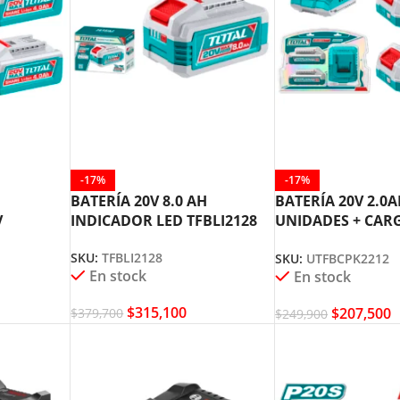
-17%
-17%
BATERÍA 20V 8.0 AH
BATERÍA 20V 2.0A
V
INDICADOR LED TFBLI2128
UNIDADES + CA
RÁPIDO 20V 2A
SKU:
TFBLI2128
SKU:
UTFBCPK2212
UTFBCPK2212
En stock
En stock
$
315,100
$
207,500
$
379,700
$
249,900