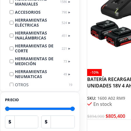
1586
MANUALES
ACCESORIOS
790
HERRAMIENTAS
524
ELÉCTRICAS
HERRAMIENTAS
451
INALÁMBRICAS
HERRAMIENTAS DE
221
CORTE
HERRAMIENTAS DE
73
MEDICIÓN
HERRAMIENTAS
-10%
49
NEUMATICAS
BATERÍA RECARGAB
OTROS
19
UNIDADES 18V 4 A
CARGADOR BOSC
LIMPIEZA
18
AUTOMOTRIZ
SKU:
1600 A02 RM9
PRECIO
En stock
EQUIPOS DE
PROTECCIÓN
17
PERSONAL
$
805,400
$
894,900
$
$
HERRAMIENTAS
13
HIDRÁULICAS