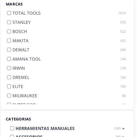
MARCAS
TOTAL TOOLS
1019
STANLEY
576
BOSCH
522
MAKITA
422
DEWALT
249
AMANA TOOL
144
IRWIN
139
DREMEL
126
ELITE
109
MILWAUKEE
86
SUPER EGO
82
AGE BY AMANA TOOL
82
CATEGORIAS
HERRAMIENTAS MANUALES
1585
ACCESORIOS
789