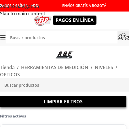
Skip to navigation
PAGOS EN LÍNEA - ADDI
ENVÍOS GRATÍS A BOGOTÁ
Skip to main content
PAGOS EN LÍNEA
Tienda
/
HERRAMIENTAS DE MEDICIÓN
/
NIVELES
/
OPTICOS
LIMPIAR FILTROS
Filtros activos