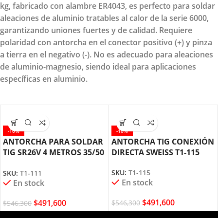
kg, fabricado con alambre ER4043, es perfecto para soldar
aleaciones de aluminio tratables al calor de la serie 6000,
garantizando uniones fuertes y de calidad. Requiere
polaridad con antorcha en el conector positivo (+) y pinza
a tierra en el negativo (-). No es adecuado para aleaciones
de aluminio-magnesio, siendo ideal para aplicaciones
específicas en aluminio.
-10%
-10%
ANTORCHA PARA SOLDAR
ANTORCHA TIG CONEXIÓN
TIG SR26V 4 METROS 35/50
DIRECTA SWEISS T1-115
T1-111 SWEISS
SKU:
T1-115
SKU:
T1-111
En stock
En stock
$
491,600
$
491,600
$
546,300
$
546,300