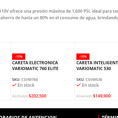
 110V ofrece una presión máxima de 1,600 PSI, ideal para t
un ahorro de hasta un 80% en el consumo de agua, brindand
-10%
-10%
CARETA ELECTRONICA
CARETA INTELIGENT
VARIOMATIC 760 ELITE
VARIOMATIC 530
CSVM760
ELECTRONICA CSVM5
SKU:
CSVM760
SKU:
CSVM530
En stock
En stock
$
202,500
$
149,900
$
225,000
$
166,500
ORARIOS DE ANTENCION
TÉRMI