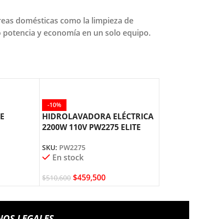
areas domésticas como la limpieza de
o potencia y economía en un solo equipo.
-10%
E
HIDROLAVADORA ELÉCTRICA
2200W 110V PW2275 ELITE
30 ELITE
SKU:
PW2275
En stock
$
459,500
$
510,600
NOS LEGALES