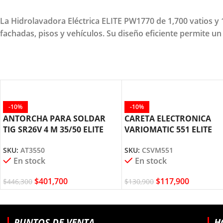
La Hidrolavadora Eléctrica ELITE PW1770 de 1,700 vatios y
fachadas, pisos y vehículos. Su diseño eficiente permite 
-10%
-10%
ANTORCHA PARA SOLDAR
CARETA ELECTRONICA
TIG SR26V 4 M 35/50 ELITE
VARIOMATIC 551 ELITE
AT3550
CSVM551
SKU:
AT3550
SKU:
CSVM551
En stock
En stock
$
401,700
$
117,900
$
446,300
$
130,900
PUNTOS DE VENTA
H