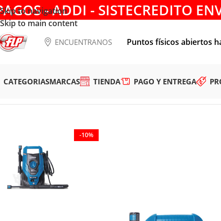
PAGOS - ADDI - SISTECREDITO EN
Skip to navigation
Skip to main content
Puntos físicos abiertos h
ENCUENTRANOS
CATEGORIAS
MARCAS
TIENDA
PAGO Y ENTREGA
PR
Tienda
/
HERRAMIENTAS ELÉCTRICAS
/
HIDROLAVADORAS
/
H
-10%